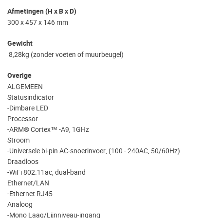
Afmetingen (H x B x D)
300 x 457 x 146 mm
Gewicht
8,28kg (zonder voeten of muurbeugel)
Overige
ALGEMEEN
Statusindicator
-Dimbare LED
Processor
-ARM® Cortex™ -A9, 1GHz
Stroom
-Universele bi-pin AC-snoerinvoer, (100 - 240AC, 50/60Hz)
Draadloos
-WiFi 802.11ac, dual-band
Ethernet/LAN
-Ethernet RJ45
Analoog
-Mono Laag/Lijnniveau-ingang