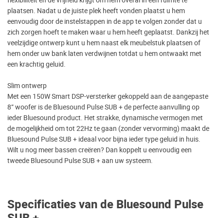
flexibiliteit en de vrijheid krijgt om hem overal in een ruimte te
plaatsen. Nadat u de juiste plek heeft vonden plaatst u hem
eenvoudig door de instelstappen in de app te volgen zonder dat u
zich zorgen hoeft te maken waar u hem heeft geplaatst. Dankzij het
veelzijdige ontwerp kunt u hem naast elk meubelstuk plaatsen of
hem onder uw bank laten verdwijnen totdat u hem ontwaakt met
een krachtig geluid.
Slim ontwerp
Met een 150W Smart DSP-versterker gekoppeld aan de aangepaste
8” woofer is de Bluesound Pulse SUB + de perfecte aanvulling op
ieder Bluesound product. Het strakke, dynamische vermogen met
de mogelijkheid om tot 22Hz te gaan (zonder vervorming) maakt de
Bluesound Pulse SUB + ideaal voor bijna ieder type geluid in huis.
Wilt u nog meer bassen creëren? Dan koppelt u eenvoudig een
tweede Bluesound Pulse SUB + aan uw systeem.
Specificaties van de Bluesound Pulse