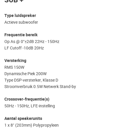
SUB +
Type luidspreker
Actieve subwoofer
Frequentie bereik
Op As @ 0°±2dB 22Hz - 150Hz
LF Cutoff -10dB 20Hz
Versterking
RMS 150W
Dynamische Piek 200W
Type DSP-versterker, Klasse D
Stroomverbruik 0.5W Netwerk Stand-by
Crossover-frequentie(s)
50Hz - 150Hz, LFE-instelling
Aantal speakerunits
1 x 8" (203mm) Polypropyleen