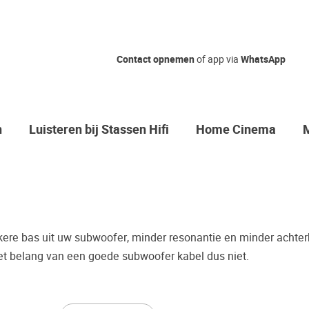
Nog geen ke
Contact opnemen
of app via
WhatsApp
Waarom komt u niet bij o
Zo maakt u zeker de juis
n
Luisteren bij Stassen Hifi
Home Cinema
Vaak worden er producten gekocht
bijvoorbeeld een review.
Helaas blijkt dat velen spijt hebbe
toch anders is dan wat er geadvisee
mogelijkheid om de door u gewenst
kere bas uit uw subwoofer, minder resonantie en minder achter
Palazzo luisterkasteel te beluistere
et belang van een goede subwoofer kabel dus niet.
Maak een luisterafspraak.