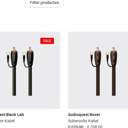
Filter producten
SALE
est Black Lab
Audioquest Boxer
er Kabel
Subwoofer Kabel
€ 229,00
€ 208,00