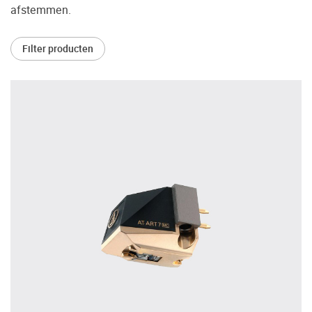
afstemmen.
Vaak worden er producten gekocht op
aanraden van derden of bijvoorbeeld een
Filter producten
review.
Helaas blijkt dat velen spijt hebben van hun
beslissing en hun smaak toch anders is dan
wat er geadviseerd is. Daarom bieden wij u
de mogelijkheid om de door u gewenste
apparatuur vooraf in ons Palazzo
luisterkasteel te beluisteren.
Maak een luisterafspraak.