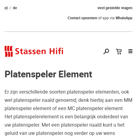
nl
de
veel gestelde vragen
Contact opnemen
of app via
WhatsApp
Nav
op
Platenspeler Element
Er zijn verschillende soorten platenspeler elementen, ook
wel platenspeler naald genoemd; denk hierbij aan een MM
Nog geen keuze
platenspeler element of een MC platenspeler element.
Het platenspelerelement is een belangrijk onderdeel van
gemaakt?
uw platenspeler. Met een platenspeler naald kunt u het
Waarom komt u niet bij ons luisteren?
geluid van uw platenspeler nog verder op uw wens
Zo maakt u zeker de juiste keuze.