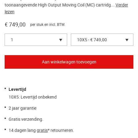
toonaangevende High Output Moving Coil (MC) cartridg...
Verder
lezen
€ 749,00
per stuk en incl. BTW.
1
10X5 - € 749,00
Levertijd
10X5: Levertijd onbekend
2 jaar garantie
Gratis verzending.
14 dagen lang
gratis
* retourneren.