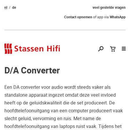
nl
de
veel gestelde vragen
Contact opnemen
of app via
WhatsApp
Nav
op
D/A Converter
Een DA converter voor audio wordt steeds vaker als
standalone apparaat ingezet omdat deze veel invloed
Nog geen keuze
heeft op de geluidskwaliteit die de set produceert. De
hoofdtelefoonuitgang van een computer produceert vaak
gemaakt?
slecht geluid, vervorming en ruis. Met name de
Waarom komt u niet bij ons luisteren?
hoofdtelefoonuitgang van laptops ruist vaak. Tijdens het
Zo maakt u zeker de juiste keuze.