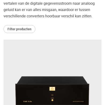
vertalen van de digitale gegevensstroom naar analoog
Vaak worden er producten gekocht op
geluid kan er van alles misgaan, waardoor er tussen
aanraden van derden of bijvoorbeeld een
verschillende converters hoorbaar verschil kan zitten.
review.
Helaas blijkt dat velen spijt hebben van hun
Filter producten
beslissing en hun smaak toch anders is dan
wat er geadviseerd is. Daarom bieden wij u
de mogelijkheid om de door u gewenste
apparatuur vooraf in ons Palazzo
luisterkasteel te beluisteren.
Maak een luisterafspraak.