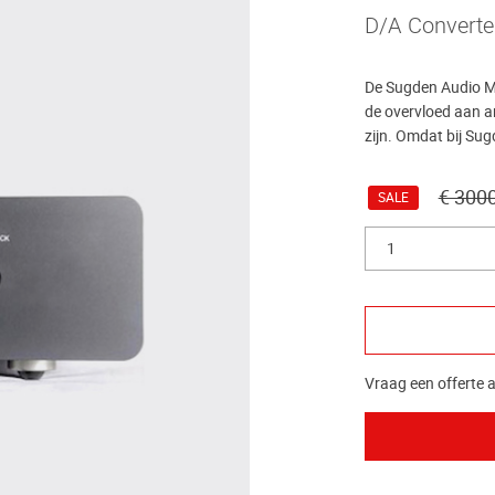
D/A Converte
De Sugden Audio M
de overvloed aan a
zijn. Omdat bij Sug
€ 300
SALE
1
Vraag een offerte a