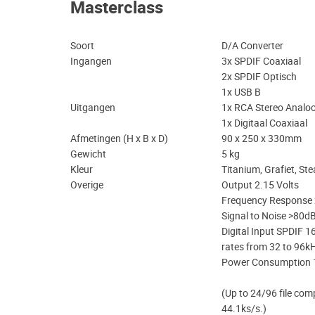
Masterclass
Soort
D/A Converter
Ingangen
3x SPDIF Coaxiaal
2x SPDIF Optisch
1x USB B
Uitgangen
1x RCA Stereo Analo
1x Digitaal Coaxiaal
Afmetingen (H x B x D)
90 x 250 x 330mm
Gewicht
5 kg
Kleur
Titanium, Grafiet, Ste
Overige
Output 2.15 Volts
Frequency Response 
Signal to Noise >80d
Digital Input SPDIF 1
rates from 32 to 96k
Power Consumption 
(Up to 24/96 file comp
44.1ks/s.)