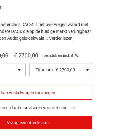
r
asterclass DAC-4 is het overwegen waard met
ndere DAC's die op de huidige markt verkrijgbaar
den Audio geluidskwalit...
Verder lezen
0,00
€ 2700,00
per stuk en incl. BTW.
Titanium - € 2700,00
an en laat u adviseren voordat u beslist.