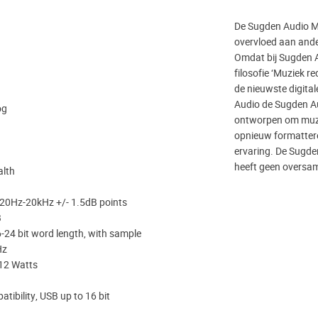
De Sugden Audio M
overvloed aan ander
Omdat bij Sugden Au
filosofie ‘Muziek re
de nieuwste digital
Audio de Sugden Au
og
ontworpen om muzie
opnieuw formattere
ervaring. De Sugde
heeft geen oversampl
alth
20Hz-20kHz +/- 1.5dB points
B
6-24 bit word length, with sample
Hz
12 Watts
atibility, USB up to 16 bit