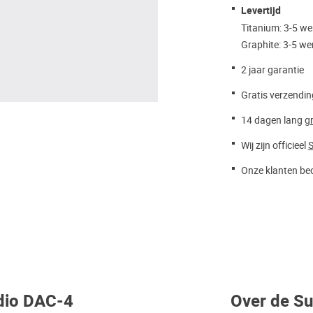
Levertijd
Titanium: 3-5 w
Graphite: 3-5 w
2 jaar garantie
Gratis verzendin
14 dagen lang
gr
Wij zijn officieel
S
Onze klanten beo
udio DAC-4
Over de S