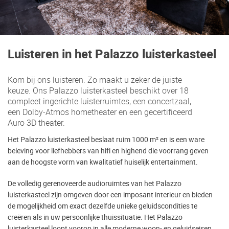
Luisteren in het Palazzo luisterkasteel
Kom bij ons luisteren. Zo maakt u zeker de juiste
keuze. Ons Palazzo luisterkasteel beschikt over 18
compleet ingerichte luisterruimtes, een concertzaal,
een Dolby-Atmos hometheater en een gecertificeerd
Auro 3D theater.
Het Palazzo luisterkasteel beslaat ruim 1000 m² en is een ware
beleving voor liefhebbers van hifi en highend die voorrang geven
aan de hoogste vorm van kwalitatief huiselijk entertainment.
De volledig gerenoveerde audioruimtes van het Palazzo
luisterkasteel zijn omgeven door een imposant interieur en bieden
de mogelijkheid om exact dezelfde unieke geluidscondities te
creëren als in uw persoonlijke thuissituatie. Het Palazzo
luisterkasteel loopt voorop in alle moderne woon- en geluidseisen