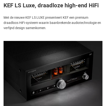
KEF LS Luxe, draadloze high-end HiFi
Met de nieuwe KEF LS LUXE presenteert KEF een premium
draadloos HiFi-systeem waarin baanbrekende audiotechnologie en
verfijnd design samenkomen.