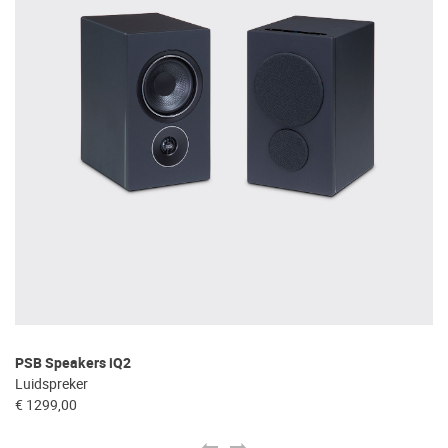
PSB Speakers iQ2
PS
Luidspreker
Lu
€ 1299,00
€ 