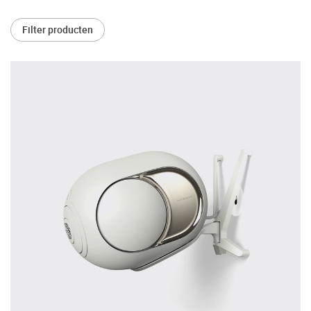
Vaak worden er producten gekocht op
Filter producten
aanraden van derden of bijvoorbeeld een
review.
Helaas blijkt dat velen spijt hebben van hun
beslissing en hun smaak toch anders is dan
wat er geadviseerd is. Daarom bieden wij u
de mogelijkheid om de door u gewenste
apparatuur vooraf in ons Palazzo
luisterkasteel te beluisteren.
Maak een luisterafspraak.