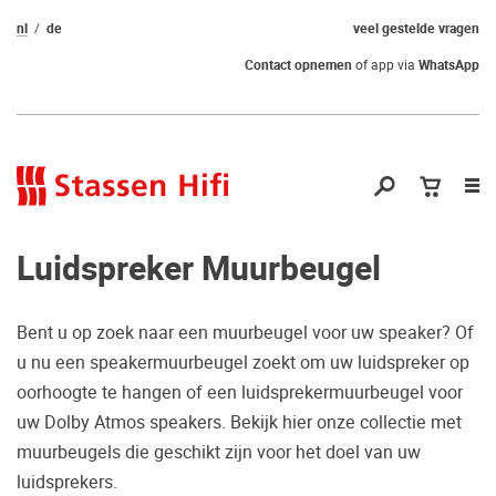
nl
de
veel gestelde vragen
Contact opnemen
of app via
WhatsApp
Nav
op
Luidspreker Muurbeugel
Bent u op zoek naar een muurbeugel voor uw speaker? Of
u nu een speakermuurbeugel zoekt om uw luidspreker op
Nog geen keuze
oorhoogte te hangen of een luidsprekermuurbeugel voor
uw Dolby Atmos speakers. Bekijk hier onze collectie met
gemaakt?
muurbeugels die geschikt zijn voor het doel van uw
Waarom komt u niet bij ons luisteren?
luidsprekers.
Zo maakt u zeker de juiste keuze.