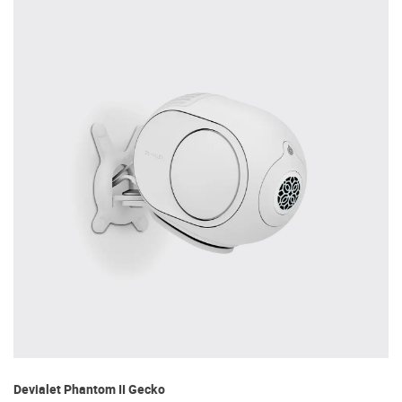
Devialet Phantom II Gecko