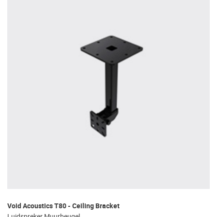
Void Acoustics T80 - Ceiling Bracket
Luidspreker Muurbeugel