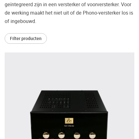
geïntegreerd zijn in een versterker of voorversterker. Voor
Vaak worden er producten gekocht op
de werking maakt het niet uit of de Phono-versterker los is
aanraden van derden of bijvoorbeeld een
of ingebouwd.
review.
Helaas blijkt dat velen spijt hebben van hun
Filter producten
beslissing en hun smaak toch anders is dan
wat er geadviseerd is. Daarom bieden wij u
de mogelijkheid om de door u gewenste
apparatuur vooraf in ons Palazzo
luisterkasteel te beluisteren.
Maak een luisterafspraak.