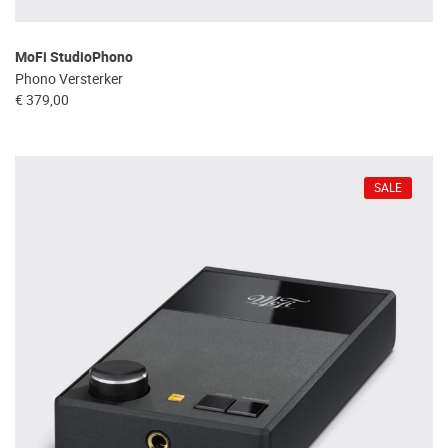
MoFi StudioPhono
Phono Versterker
€ 379,00
SALE