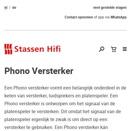
nl
de
veel gestelde vragen
Contact opnemen
of app via
WhatsApp
Nav
op
Phono Versterker
Een Phono versterker vormt een belangrijk onderdeel in de
keten van versterker, luidsprekers en platenspeler. Een
Nog geen keuze
Phono versterker is ontworpen om het signaal van de
platenspeler te versterken. Dit omdat het signaal van de
gemaakt?
platenspeler eigenlijk te zwak is om direct op een
Waarom komt u niet bij ons luisteren?
versterker te gebruiken. Een Phono versterker kán
Zo maakt u zeker de juiste keuze.