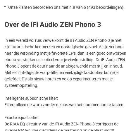
Onze klanten beoordelen ons met 4.8 van 5 (
493 beoordelingen
).
Over de iFi Audio ZEN Phono 3
In een wereld vol ruis verwelkomt de iFi Audio ZEN Phono 3 je met
zijn futuristische kenmerken en nostalgische gevoel. Als je verlangt
naar die verbinding met je favoriete LP’s, dan is een goed ontworpen
phono-versterker essentieel voor je vinylopstelling. De iFi Audio ZEN
Phono 3 opent de deur naar de analoge wereld met stijl en inhoud.
Met een intelligente warp-filter en veelzijdige laadopties kun je je
geliefde LP’s als nieuw horen en volop experimenteren met je
systeemopstelling.
Intelligente subsonische filter:
Filtert alleen de warp zonder de bas van het nummer aan te tasten.
Exacte equalisatie:
De RIAA EQ-circuitry van de iFi Audio ZEN Phono 3 corrigeert de
inverse RIAA-curve die tijdens de mastering op de plaat wordt