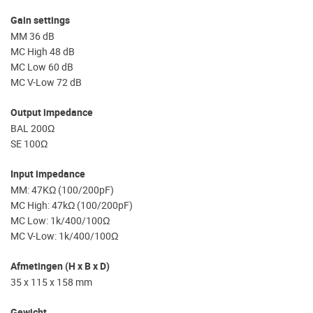
Gain settings
MM 36 dB
MC High 48 dB
MC Low 60 dB
MC V-Low 72 dB
Output impedance
BAL 200Ω
SE 100Ω
Input impedance
MM: 47KΩ (100/200pF)
MC High: 47kΩ (100/200pF)
MC Low: 1k/400/100Ω
MC V-Low: 1k/400/100Ω
Afmetingen (H x B x D)
35 x 115 x 158 mm
Gewicht