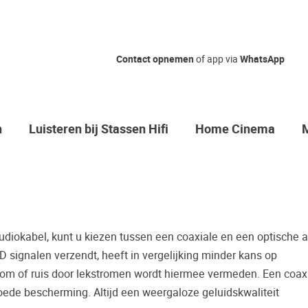
Nog geen ke
Contact opnemen
of app via
WhatsApp
Waarom komt u niet bij o
Zo maakt u zeker de juis
n
Luisteren bij Stassen Hifi
Home Cinema
Vaak worden er producten gekocht
bijvoorbeeld een review.
Helaas blijkt dat velen spijt hebbe
toch anders is dan wat er geadvisee
mogelijkheid om de door u gewenst
udiokabel, kunt u kiezen tussen een coaxiale en een optische 
Palazzo luisterkasteel te beluistere
 signalen verzendt, heeft in vergelijking minder kans op
Maak een luisterafspraak.
rom of ruis door lekstromen wordt hiermee vermeden. Een coax
oede bescherming. Altijd een weergaloze geluidskwaliteit