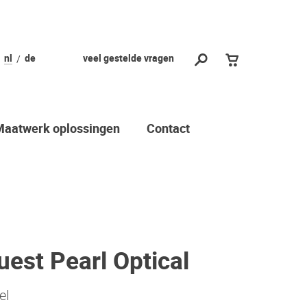
nl
de
veel gestelde vragen
Maatwerk oplossingen
Contact
est Pearl Optical
el