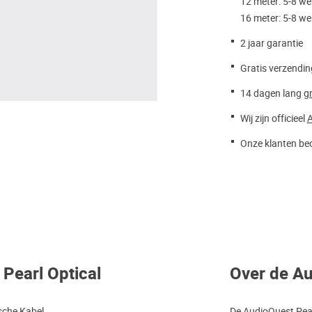
12 meter: 5-8 w
16 meter: 5-8 w
2 jaar garantie
Gratis verzendin
14 dagen lang
gr
Wij zijn officieel
A
Onze klanten beo
 Pearl Optical
Over de Au
sche Kabel
De AudioQuest Pear