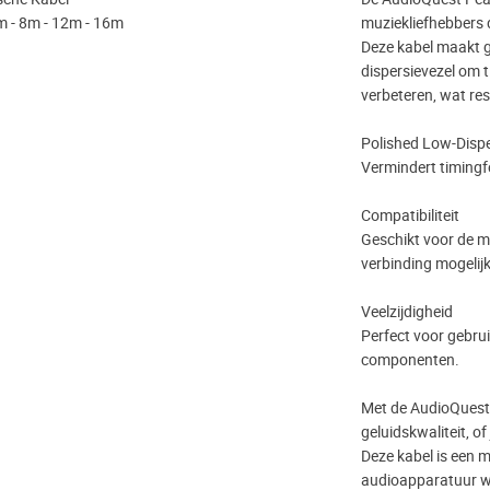
m - 8m - 12m - 16m
muziekliefhebbers d
Deze kabel maakt g
dispersievezel om 
verbeteren, wat re
Polished Low-Dispe
Vermindert timingfo
Compatibiliteit
Geschikt voor de 
verbinding mogelijk 
Veelzijdigheid
Perfect voor gebru
componenten.
Met de AudioQuest 
geluidskwaliteit, of
Deze kabel is een m
audioapparatuur wi