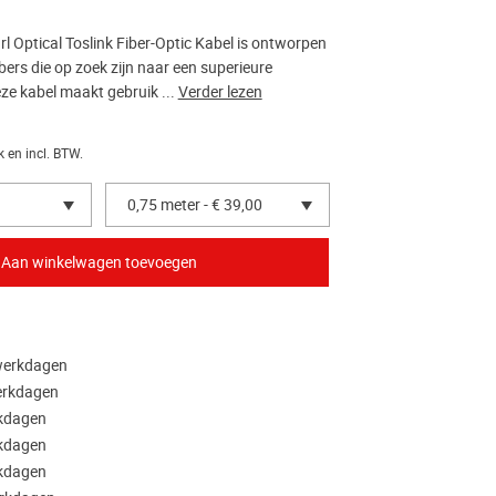
l Optical Toslink Fiber-Optic Kabel is ontworpen
ers die op zoek zijn naar een superieure
eze kabel maakt gebruik ...
Verder lezen
k en incl. BTW.
0,75 meter - € 39,00
 werkdagen
werkdagen
rkdagen
rkdagen
rkdagen