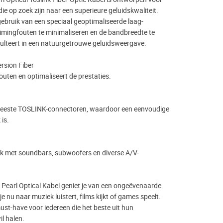
ie op zoek zijn naar een superieure geluidskwaliteit.
ebruik van een speciaal geoptimaliseerde laag-
timingfouten te minimaliseren en de bandbreedte te
sulteert in een natuurgetrouwe geluidsweergave.
rsion Fiber
uten en optimaliseert de prestaties.
meeste TOSLINK-connectoren, waardoor een eenvoudige
is.
ik met soundbars, subwoofers en diverse A/V-
Pearl Optical Kabel geniet je van een ongeëvenaarde
 je nu naar muziek luistert, films kijkt of games speelt.
ust-have voor iedereen die het beste uit hun
l halen.