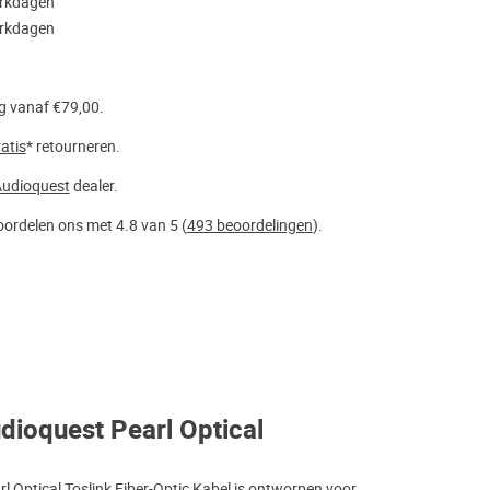
erkdagen
erkdagen
g vanaf €79,00.
atis
* retourneren.
udioquest
dealer.
ordelen ons met 4.8 van 5 (
493 beoordelingen
).
dioquest Pearl Optical
l Optical Toslink Fiber-Optic Kabel is ontworpen voor