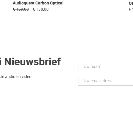
Audioquest Carbon Optical
QE
€ 159,00
€ 138,00
€ 
i Nieuwsbrief
ste audio en video