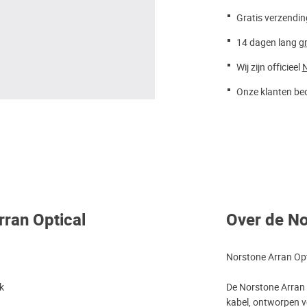
Gratis verzendin
14 dagen lang
gr
Wij zijn officieel
N
Onze klanten beo
rran Optical
Over de No
Norstone Arran Opti
nk
De Norstone Arran 
kabel, ontworpen v