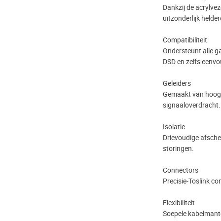
Dankzij de acrylvez
uitzonderlijk helde
Compatibiliteit
Ondersteunt alle ga
DSD en zelfs eenv
Geleiders
Gemaakt van hoogwa
signaaloverdracht.
Isolatie
Drievoudige afsch
storingen.
Connectors
Precisie-Toslink c
Flexibiliteit
Soepele kabelmante