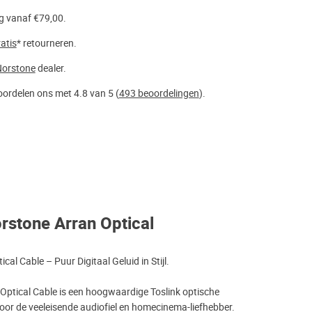
g vanaf €79,00.
atis
* retourneren.
orstone
dealer.
ordelen ons met 4.8 van 5 (
493 beoordelingen
).
rstone Arran Optical
cal Cable – Puur Digitaal Geluid in Stijl.
Optical Cable is een hoogwaardige Toslink optische
oor de veeleisende audiofiel en homecinema-liefhebber.