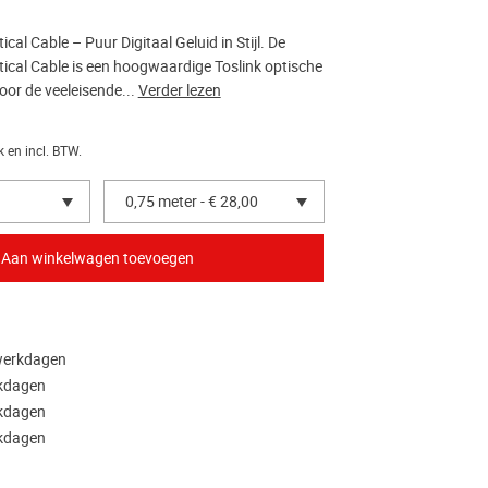
cal Cable – Puur Digitaal Geluid in Stijl. De
ical Cable is een hoogwaardige Toslink optische
oor de veeleisende...
Verder lezen
k en incl. BTW.
0,75 meter - € 28,00
 werkdagen
rkdagen
rkdagen
rkdagen