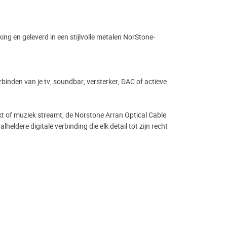
ng en geleverd in een stijlvolle metalen NorStone-
rbinden van je tv, soundbar, versterker, DAC of actieve
ijkt of muziek streamt, de Norstone Arran Optical Cable
alheldere digitale verbinding die elk detail tot zijn recht