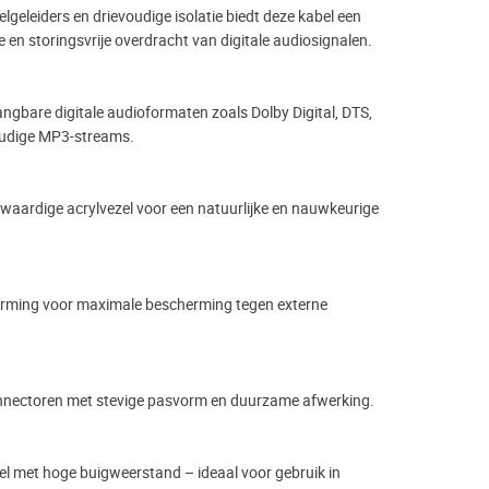
elgeleiders en drievoudige isolatie biedt deze kabel een
re en storingsvrije overdracht van digitale audiosignalen.
ngbare digitale audioformaten zoals Dolby Digital, DTS,
oudige MP3-streams.
ardige acrylvezel voor een natuurlijke en nauwkeurige
erming voor maximale bescherming tegen externe
onnectoren met stevige pasvorm en duurzame afwerking.
l met hoge buigweerstand – ideaal voor gebruik in