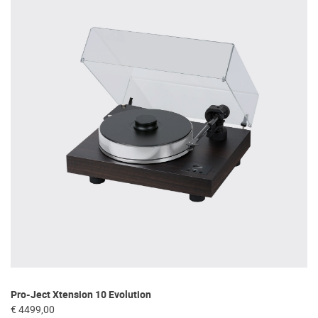
Pro-Ject Xtension 10 Evolution
Fe
€ 4499,00
€ 