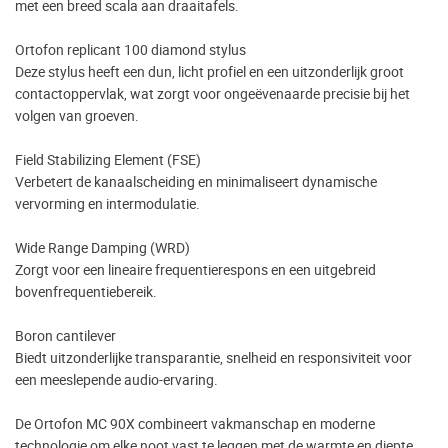
met een breed scala aan draaitafels.
Ortofon replicant 100 diamond stylus
Deze stylus heeft een dun, licht profiel en een uitzonderlijk groot
contactoppervlak, wat zorgt voor ongeëvenaarde precisie bij het
volgen van groeven.
Field Stabilizing Element (FSE)
Verbetert de kanaalscheiding en minimaliseert dynamische
vervorming en intermodulatie.
Wide Range Damping (WRD)
Zorgt voor een lineaire frequentierespons en een uitgebreid
bovenfrequentiebereik.
Boron cantilever
Biedt uitzonderlijke transparantie, snelheid en responsiviteit voor
een meeslepende audio-ervaring.
De Ortofon MC 90X combineert vakmanschap en moderne
technologie om elke noot vast te leggen met de warmte en diepte