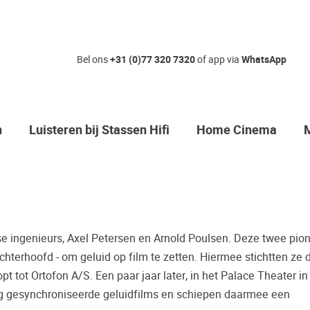
Nog geen ke
Bel ons
+31 (0)77 320 7320
of app via
WhatsApp
Waarom komt u niet bij o
Zo maakt u zeker de juis
n
Luisteren bij Stassen Hifi
Home Cinema
Vaak worden er producten gekocht
bijvoorbeeld een review.
Helaas blijkt dat velen spijt hebbe
toch anders is dan wat er geadvisee
mogelijkheid om de door u gewenst
e ingenieurs, Axel Petersen en Arnold Poulsen. Deze twee pion
Palazzo luisterkasteel te beluistere
hterhoofd - om geluid op film te zetten. Hiermee stichtten ze d
Maak een luisterafspraak.
tot Ortofon A/S. Een paar jaar later, in het Palace Theater in
ig gesynchroniseerde geluidfilms en schiepen daarmee een