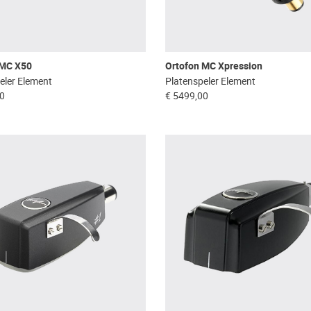
 MC X50
Ortofon MC Xpression
eler Element
Platenspeler Element
00
€ 5499,00