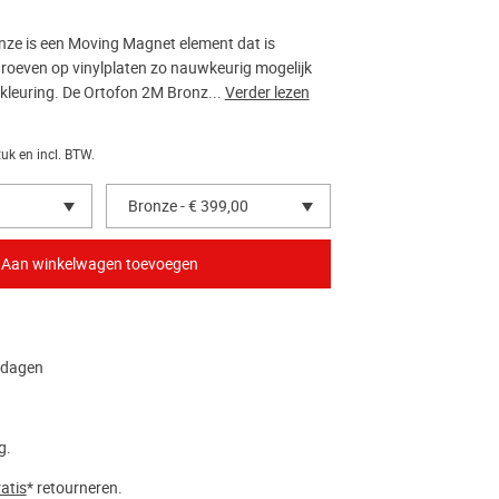
ze is een Moving Magnet element dat is
roeven op vinylplaten zo nauwkeurig mogelijk
r kleuring. De Ortofon 2M Bronz...
Verder lezen
tuk en incl. BTW.
Bronze - € 399,00
kdagen
g.
atis
* retourneren.