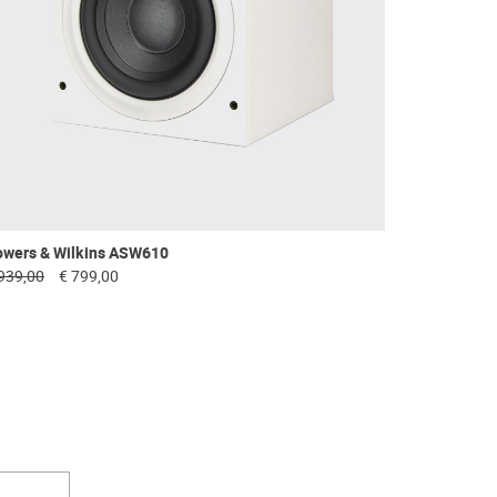
owers & Wilkins ASW610
939,00
€ 799,00