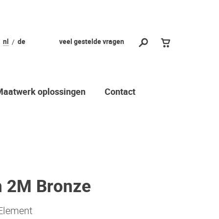
nl
de
veel gestelde vragen
Maatwerk oplossingen
Contact
n 2M Bronze
 Element