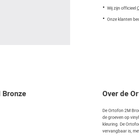
Wij zijn officieel
O
Onze klanten beo
M Bronze
Over de O
De Ortofon 2M Bron
de groeven op vinyl
kleuring. De Ortofo
vervangbaar is, me