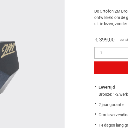
De Ortofon 2M Bron
ontwikkeld om de g
uit te lezen, zonde
€ 399,00
per s
1
Levertijd
Bronze: 1-2 wer
2 jaar garantie
Gratis verzendin
14 dagen lang
gr