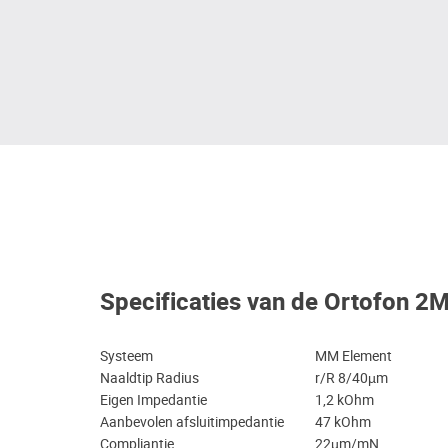
Specificaties van de Ortofon 2
Systeem
MM Element
Naaldtip Radius
r/R 8/40µm
Eigen Impedantie
1,2 kOhm
Aanbevolen afsluitimpedantie
47 kOhm
Compliantie
22µm/mN