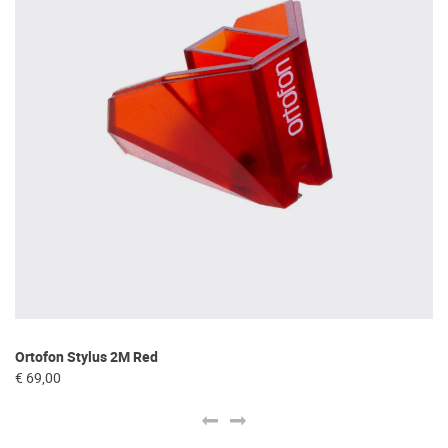
Ortofon Stylus 2M Red
To
€ 69,00
€ 