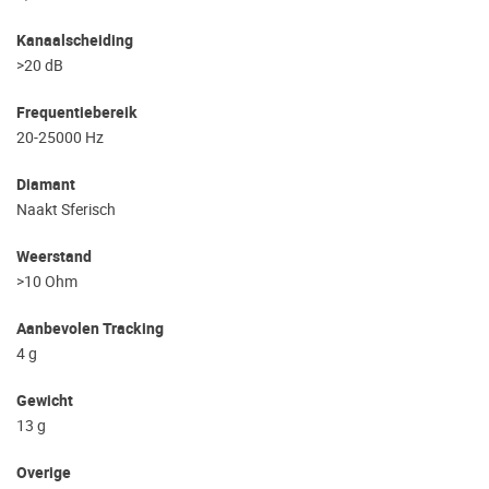
Kanaalscheiding
>20 dB
Frequentiebereik
20-25000 Hz
Diamant
Naakt Sferisch
Weerstand
>10 Ohm
Aanbevolen Tracking
4 g
Gewicht
13 g
Overige