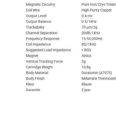
Magnetic Circuitry
Pure Iron/Cryo Trea
Coil Wire
High Purity Copper
Output Level
0.4 mv
Output Balance
0.5/1kHz
Trackability
70 µm/2g
Channel Separation
30dB/1kHz
Frequency Response
15-50,000Hz
Coil Impedance
8Ω/1kHz
Suggested Load Impedance
> 80Ω
Magnet
Alnico
Vertical Tracking Force
2g
Cartridge Weight
10,8g
Body Material
Duralumin (A7075)
Body Finish
Melamine Thermosett
Kleur
Blauw
Garantie
2 jaar