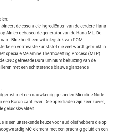
len:
ineert de essentiële ingrediënten van de eerdere Hana
op Alnico gebaseerde generator van de Hana ML. De
mami Blue heeft een wit inlegstuk van POM
sterke en vormvaste kunststof die veel wordt gebruikt in
et speciale Melamine Thermosetting Process (MTP)
 de CNC gefreesde Duraluminium behuizing van de
lleren met een schitterende blauwe glanzende
:
itgerust met een nauwkeurig gesneden Microline Nude
 een Boron cantilever. De koperdraden zijn zeer zuiver,
e geluidskwaliteit.
 is een uitstekende keuze voor audioliefhebbers die op
 hoogwaardig MC-element met een prachtig geluid en een