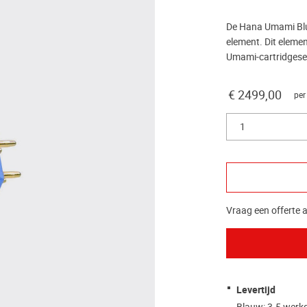
De Hana Umami Blu
element. Dit eleme
Umami-cartridgeser
€ 2499,00
per
1
Vraag een offerte a
Levertijd