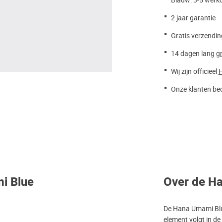
Blauw: 3-5 werk
2 jaar garantie
Gratis verzendin
14 dagen lang
gr
Wij zijn officieel
Onze klanten beo
i Blue
Over de H
De Hana Umami Blue
element volgt in 