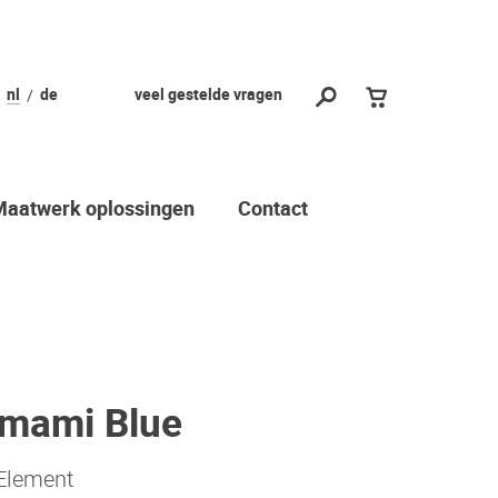
nl
de
veel gestelde vragen
Maatwerk oplossingen
Contact
mami Blue
 Element