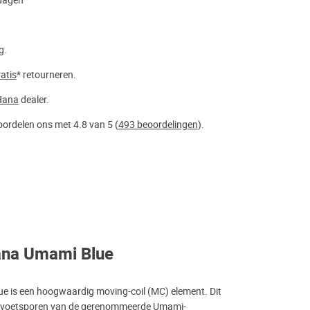
dagen
g.
atis
* retourneren.
Hana
dealer.
ordelen ons met 4.8 van 5 (
493 beoordelingen
).
ana Umami Blue
 is een hoogwaardig moving-coil (MC) element. Dit
de voetsporen van de gerenommeerde Umami-