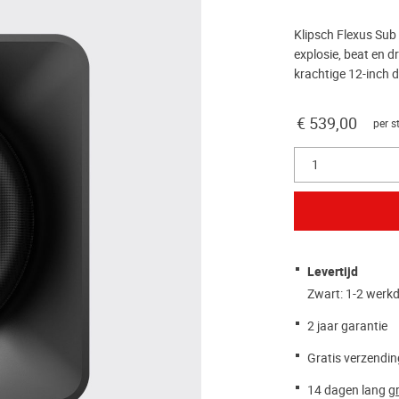
Klipsch Flexus Sub
explosie, beat en 
krachtige 12-inch 
€ 539,00
per s
1
Levertijd
Zwart: 1-2 werk
2 jaar garantie
Gratis verzendin
14 dagen lang
gr