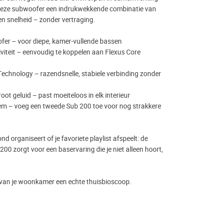
 deze subwoofer een indrukwekkende combinatie van
en snelheid – zonder vertraging.
fer – voor diepe, kamer-vullende bassen
viteit – eenvoudig te koppelen aan Flexus Core
Technology – razendsnelle, stabiele verbinding zonder
ot geluid – past moeiteloos in elk interieur
em – voeg een tweede Sub 200 toe voor nog strakkere
nd organiseert of je favoriete playlist afspeelt: de
200 zorgt voor een baservaring die je niet alleen hoort,
van je woonkamer een echte thuisbioscoop.