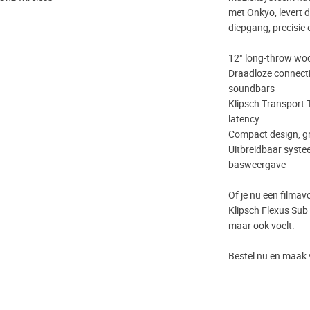
met Onkyo, levert
diepgang, precisie 
12" long-throw woo
Draadloze connecti
soundbars
Klipsch Transport 
latency
Compact design, gro
Uitbreidbaar syste
basweergave
Of je nu een filmavo
Klipsch Flexus Sub 
maar ook voelt.
Bestel nu en maak 