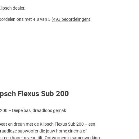
lipsch
dealer.
ordelen ons met 4.8 van 5 (
493 beoordelingen
).
ipsch Flexus Sub 200
 200 – Diepe bas, draadloos gemak.
 beat en dreun met de Klipsch Flexus Sub 200 – een
draadloze subwoofer die jouw home cinema of
 een hoger niveau tilt. Ontworpen in samenwerking