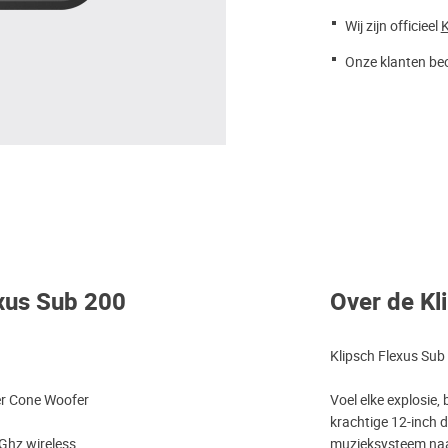
Wij zijn officieel
K
Onze klanten beo
exus Sub 200
Over de Kl
Klipsch Flexus Sub
er Cone Woofer
Voel elke explosie,
krachtige 12-inch 
Ghz wireless
muzieksysteem naar