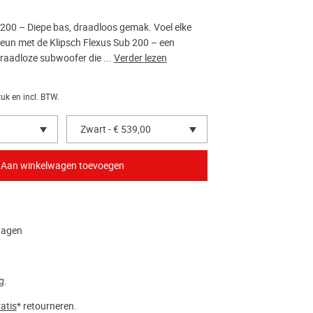
 200 – Diepe bas, draadloos gemak. Voel elke
dreun met de Klipsch Flexus Sub 200 – een
draadloze subwoofer die ...
Verder lezen
tuk en incl. BTW.
Zwart - € 539,00
dagen
g.
atis
* retourneren.