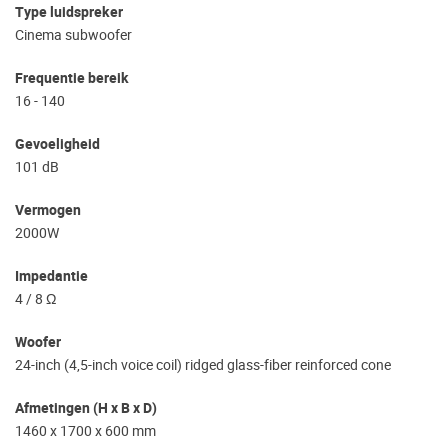
Type luidspreker
Cinema subwoofer
Frequentie bereik
16 - 140
Gevoeligheid
101 dB
Vermogen
2000W
Impedantie
4 / 8 Ω
Woofer
24-inch (4,5-inch voice coil) ridged glass-fiber reinforced cone
Afmetingen (H x B x D)
1460 x 1700 x 600 mm