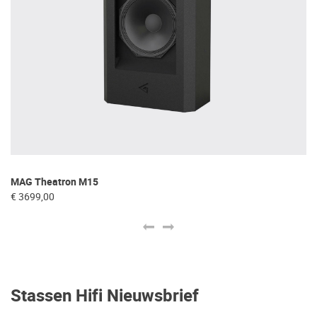
MAG Theatron M15
M
€ 3699,00
€ 
Stassen Hifi Nieuwsbrief