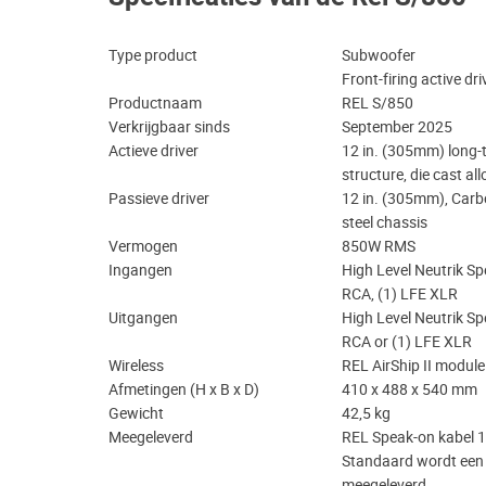
Type product
Subwoofer
Front-firing active dr
Productnaam
REL S/850
Verkrijgbaar sinds
September 2025
Actieve driver
12 in. (305mm) long
structure, die cast al
Passieve driver
12 in. (305mm), Carb
steel chassis
Vermogen
850W RMS
Ingangen
High Level Neutrik Sp
RCA, (1) LFE XLR
Uitgangen
High Level Neutrik Sp
RCA or (1) LFE XLR
Wireless
REL AirShip II module
Afmetingen (H x B x D)
410 x 488 x 540 mm
Gewicht
42,5 kg
Meegeleverd
REL Speak-on kabel
Standaard wordt een w
meegeleverd.