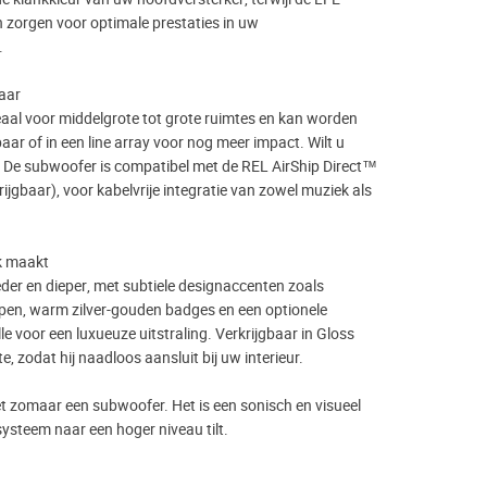
zorgen voor optimale prestaties in uw
.
aar
eaal voor middelgrote tot grote ruimtes en kan worden
paar of in een line array voor nog meer impact. Wilt u
De subwoofer is compatibel met de REL AirShip Direct™
ijgbaar), voor kabelvrije integratie van zowel muziek als
uk maakt
reder en dieper, met subtiele designaccenten zoals
epen, warm zilver-gouden badges en een optionele
 voor een luxueuze uitstraling. Verkrijgbaar in Gloss
e, zodat hij naadloos aansluit bij uw interieur.
et zomaar een subwoofer. Het is een sonisch en visueel
ysteem naar een hoger niveau tilt.