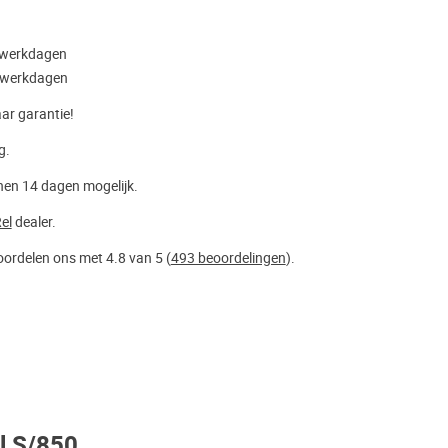
5 werkdagen
5 werkdagen
aar garantie!
g.
nen 14 dagen mogelijk.
el
dealer.
ordelen ons met 4.8 van 5 (
493 beoordelingen
).
l S/850