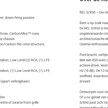
REL S/850 – Uw refe
iver, down-firing passive
Bent u op zoek naa
De REL S/850 is he
-throw, CarbonAlloy™ cone
ongeëvenaarde comb
loy chassis
architectonische e
on/Carbon flat cone structure,
cinema-enthousiaste
Pure kracht, verfij
eakon, Low Level (2) RCA, (1) LFE
Met een 850-watt L
actieve driver, le
eakon, (1) Low Level RCA, (1) LFE
Hz (-6 dB). De 12-i
snelheid, waardoor
 (apart verkrijgbaar)
ervaart.
Ontworpen voor mu
 10m
Of u nu geniet van 
itte of zwarte front grille
S/850 past zich mo
ingang behoudt u d