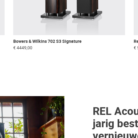
Bowers & Wilkins 702 S3 Signature
Re
€ 4449,00
€ 
REL Acous
jarig bes
vernieuwd