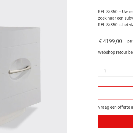
REL S/850 – Uw refe
zoek naar een subw
REL S/850 is het v
€ 4199,00
per
Webshop retour
be
1
Vraag een offerte a