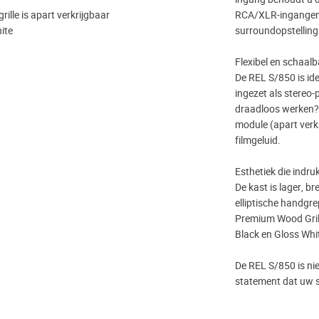
ille is apart verkrijgbaar
RCA/XLR-ingangen 
hite
surroundopstelling
Flexibel en schaalb
De REL S/850 is id
ingezet als stereo-
draadloos werken? 
module (apart verkr
filmgeluid.
Esthetiek die indr
De kast is lager, b
elliptische handgr
Premium Wood Grille
Black en Gloss Whit
De REL S/850 is ni
statement dat uw s