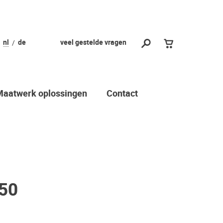
nl
de
veel gestelde vragen
Maatwerk oplossingen
Contact
850