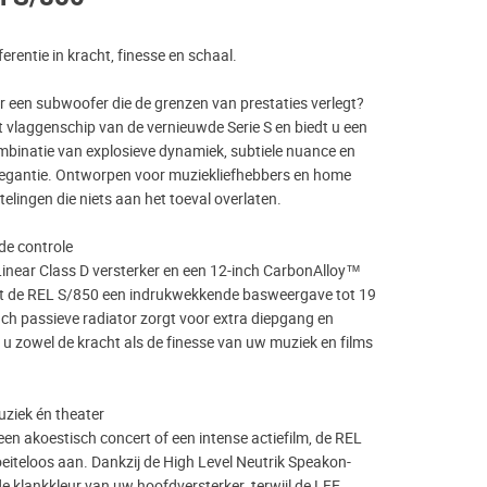
rentie in kracht, finesse en schaal.
r een subwoofer die de grenzen van prestaties verlegt?
t vlaggenschip van de vernieuwde Serie S en biedt u een
inatie van explosieve dynamiek, subtiele nuance en
legantie. Ontworpen voor muziekliefhebbers en home
lingen die niets aan het toeval overlaten.
nde controle
inear Class D versterker en een 12-inch CarbonAlloy™
vert de REL S/850 een indrukwekkende basweergave tot 19
nch passieve radiator zorgt voor extra diepgang en
 u zowel de kracht als de finesse van uw muziek en films
ziek én theater
een akoestisch concert of een intense actiefilm, de REL
eiteloos aan. Dankzij de High Level Neutrik Speakon-
e klankkleur van uw hoofdversterker, terwijl de LFE