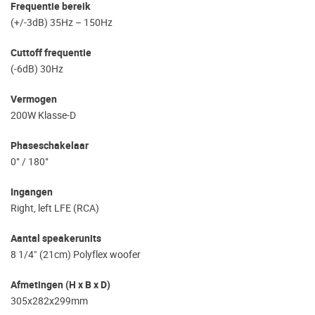
Frequentie bereik
(+/-3dB) 35Hz – 150Hz
Cuttoff frequentie
(-6dB) 30Hz
Vermogen
200W Klasse-D
Phaseschakelaar
0° / 180°
Ingangen
Right, left LFE (RCA)
Aantal speakerunits
8 1/4" (21cm) Polyflex woofer
Afmetingen (H x B x D)
305x282x299mm