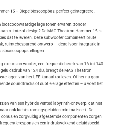
er-15 – Diepe bioscoopbas, perfect geïntegreerd.
an bioscoopwaardige lage tonen ervaren, zonder
n aan ruimte of design? De MAG Theatron Hammer-15 is
es dat te leveren. Deze subwoofer combineert brute
k, ruimtebesparend ontwerp – ideaal voor integratie in
huisbioscoopopstellingen.
ng-excursion woofer, een frequentiebereik van 16 tot 140
 geluidsdruk van 124 dB, brengt de MAG Theatron
te lagen van het LFE-kanaal tot leven. Of het nu gaat
ende soundtracks of subtiele lage effecten – u voelt het
rzien van een hybride vented labyrinth-ontwerp, dat niet
 maar ook luchtstromingsgeluiden minimaliseert. De
te conus en zorgvuldig afgestemde componenten zorgen
 frequentierespons en een indrukwekkend geluidsbeeld.