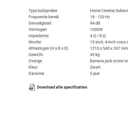
Type luidspreker
Home Cinema Subwo
Frequentie bereik
18 - 120 Hz
Gevoeligheid
94 dB
Vermogen
1000W
Impedantie
4 Ω / 8 Ω
Woofer
15-inch, 4-inch voice
Afmetingen (H x B x D)
1210 x 540 x 307 mm
Gewicht
49 kg
Overige
Banana jack screw t
Kleur
Zwart
Garantie
5 jaar
Download alle specificaties