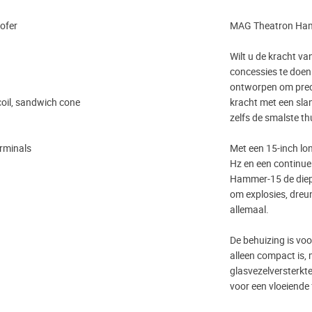
ofer
MAG Theatron Hamm
Wilt u de kracht v
concessies te doe
ontworpen om preci
 coil, sandwich cone
kracht met een slan
zelfs de smalste t
erminals
Met een 15-inch lo
Hz en een continue
Hammer-15 de dieps
om explosies, dreun
allemaal.
De behuizing is voo
alleen compact is,
glasvezelversterk
voor een vloeiende