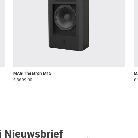
MAG Theatron M15
M
€ 3699,00
€ 
i Nieuwsbrief