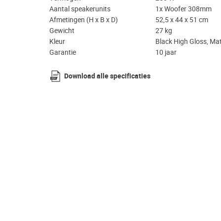
Aantal speakerunits
1x Woofer 308mm
Afmetingen (H x B x D)
52,5 x 44 x 51 cm
Gewicht
27 kg
Kleur
Black High Gloss, Ma
Garantie
10 jaar
Download alle specificaties