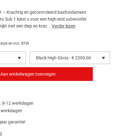
1 – Krachtig en gecontroleerd basfundament.
o Sub 1 kiest u voor een high-end subwoofer
ijkt met een diep en krac...
Verder lezen
 stuk en incl. BTW.
Black High Gloss - € 2200,00
s: 8-12 werkdagen
2 werkdagen
 jaar garantie!
g.