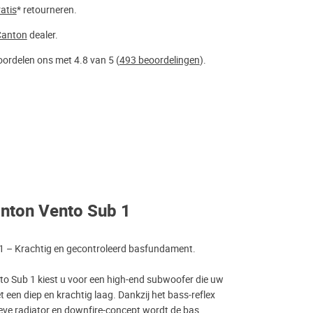
atis
* retourneren.
Canton
dealer.
ordelen ons met 4.8 van 5 (
493 beoordelingen
).
nton Vento Sub 1
1 – Krachtig en gecontroleerd basfundament.
o Sub 1 kiest u voor een high-end subwoofer die uw
t een diep en krachtig laag. Dankzij het bass‑reflex
ve radiator en downfire-concept wordt de bas