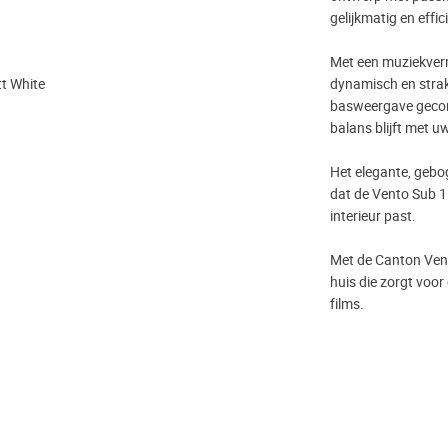
gelijkmatig en effi
Met een muziekver
tt White
dynamisch en strak 
basweergave gecontr
balans blijft met u
Het elegante, gebo
dat de Vento Sub 1 
interieur past.
Met de Canton Vent
huis die zorgt voor
films.