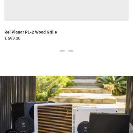
Rel Planar PL-2 Wood Grille
Re
€ 599,00
€ 