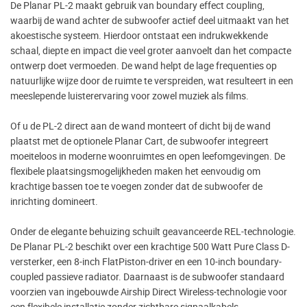
De Planar PL-2 maakt gebruik van boundary effect coupling,
waarbij de wand achter de subwoofer actief deel uitmaakt van het
akoestische systeem. Hierdoor ontstaat een indrukwekkende
schaal, diepte en impact die veel groter aanvoelt dan het compacte
ontwerp doet vermoeden. De wand helpt de lage frequenties op
natuurlijke wijze door de ruimte te verspreiden, wat resulteert in een
meeslepende luisterervaring voor zowel muziek als films.
Of u de PL-2 direct aan de wand monteert of dicht bij de wand
plaatst met de optionele Planar Cart, de subwoofer integreert
moeiteloos in moderne woonruimtes en open leefomgevingen. De
flexibele plaatsingsmogelijkheden maken het eenvoudig om
krachtige bassen toe te voegen zonder dat de subwoofer de
inrichting domineert.
Onder de elegante behuizing schuilt geavanceerde REL-technologie.
De Planar PL-2 beschikt over een krachtige 500 Watt Pure Class D-
versterker, een 8-inch FlatPiston-driver en een 10-inch boundary-
coupled passieve radiator. Daarnaast is de subwoofer standaard
voorzien van ingebouwde Airship Direct Wireless-technologie voor
een flexibele installatie zonder zichtbare signaalkabels.