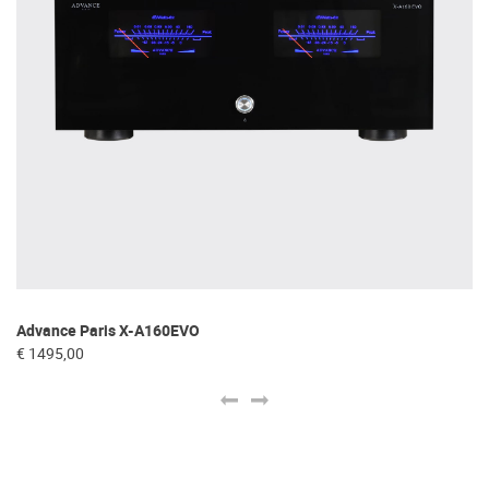
Advance Paris X-A160EVO
Fo
€ 1495,00
€ 