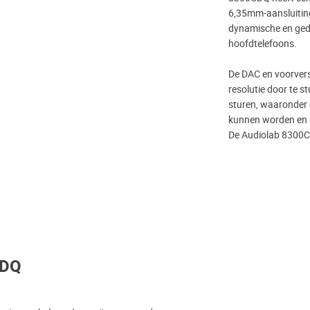
6,35mm-aansluiting
dynamische en gede
hoofdtelefoons.
De DAC en voorvers
resolutie door te s
sturen, waaronder
kunnen worden en h
De Audiolab 8300CD
CDQ