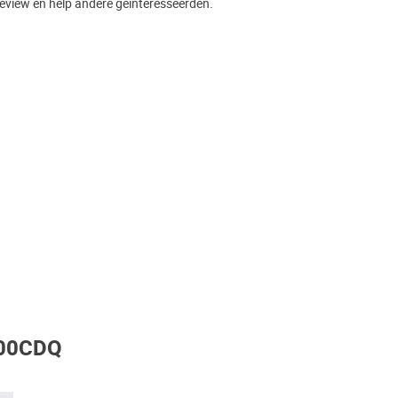
eview en help andere geïnteresseerden.
300CDQ