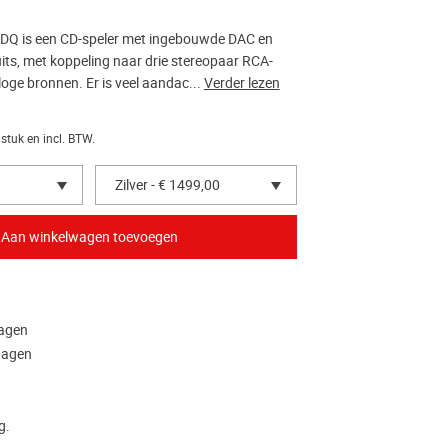
DQ is een CD-speler met ingebouwde DAC en
its, met koppeling naar drie stereopaar RCA-
oge bronnen. Er is veel aandac...
Verder lezen
 stuk en incl. BTW.
Zilver - € 1499,00
dagen
dagen
g.