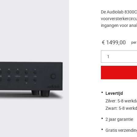
De Audiolab 8300C
voorversterkercircu
ingangen voor anal
€ 1499,00
per
1
Levertijd
Zilver: 5-8 werk
Zwart: 5-8 werk
2 jaar garantie
Gratis verzendin