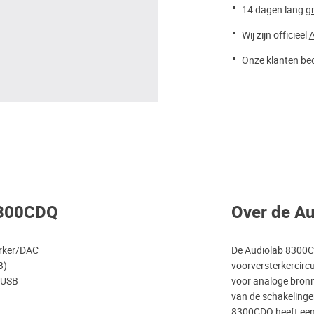
14 dagen lang
gr
Wij zijn officieel
A
Onze klanten beo
 8300CDQ
Over de A
erker/DAC
De Audiolab 8300C
B)
voorversterkercirc
, USB
voor analoge bronne
van de schakelingen
8300CDQ heeft een 