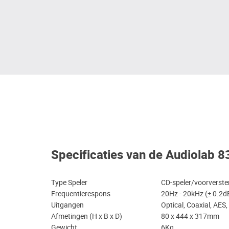
Specificaties van de Audiolab
Type Speler
CD-speler/voorverst
Frequentierespons
20Hz - 20kHz (± 0.2d
Uitgangen
Optical, Coaxial, AES
Afmetingen (H x B x D)
80 x 444 x 317mm
Gewicht
6Kg