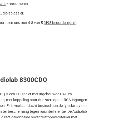
atis
* retourneren.
udiolab
dealer.
ordelen ons met 4.8 van 5 (
493 beoordelingen
).
udiolab 8300CDQ
DQ is een CD-speler met ingebouwde DAC en
uits, met koppeling naar drie stereopaar RCA-ingangen
n. Er is veel aandacht besteed aan de fysieke lay-out
 ter bescherming tegen ruisinterferentie. De Audiolab
direct gekoppelde hoofdtelefoonversterker met