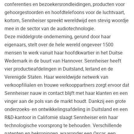
conferenties en bezoekersrondleidingen, producten voor
Vaak worden er producten gekocht op
gehoorgestoorden en hoofdtelefoons voor de luchtvaart,
aanraden van derden of bijvoorbeeld een
kortom, Sennheiser spreekt wereldwijd een stevig woordje
review.
mee in de sector van de audiotechnologie.
Helaas blijkt dat velen spijt hebben van hun
Deze middelgrote onderneming, gerund door haar
beslissing en hun smaak toch anders is dan
eigenaars, stelt over de hele wereld ongeveer 1500
wat er geadviseerd is. Daarom bieden wij u
de mogelijkheid om de door u gewenste
mensen te werk vanuit haar hoofdkwartier in het Duitse
apparatuur vooraf in ons Palazzo
Wedemark in de buurt van Hannover. Sennheiser heeft
luisterkasteel te beluisteren.
vier productieafdelingen in Duitsland, Ierland en de
Maak een luisterafspraak.
Verenigde Staten. Haar wereldwijde netwerk van
verkoopfilialen en trouwe verkooppartners zorgt ervoor dat
Sennheiser nauw in contact blijft met haar klanten en een
vinger aan de pols van de markt houdt. Dankzij een grote
onderzoeks- en ontwikkelingsafdeling in Duitsland en een
R&D-kantoor in Californië slaagt Sennheiser erin haar
technologische voorsprong te behouden. Verschillende
patenten en bekroningen, waaronder een Oscar, een