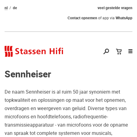
nl
de
veel gestelde vragen
Contact opnemen
of app via
WhatsApp
Nav
op
Sennheiser
De naam Sennheiser is al ruim 50 jaar synoniem met
topkwaliteit en oplossingen op maat voor het opnemen,
Nog geen keuze
overdragen en weergeven van geluid. Diverse types van
microfoons en hoofdtelefoons, radiofrequentie-
gemaakt?
transmissieapparatuur - van microfoons voor de opname
Waarom komt u niet bij ons luisteren?
van spraak tot complete systemen voor musicals,
Zo maakt u zeker de juiste keuze.