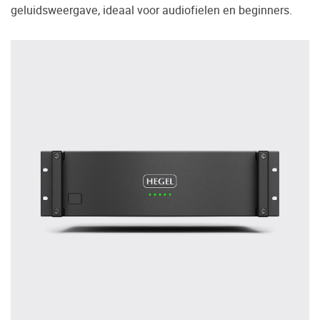
geluidsweergave, ideaal voor audiofielen en beginners.
Vaak worden er producten gekocht op
aanraden van derden of bijvoorbeeld een
review.
Helaas blijkt dat velen spijt hebben van hun
beslissing en hun smaak toch anders is dan
wat er geadviseerd is. Daarom bieden wij u
de mogelijkheid om de door u gewenste
apparatuur vooraf in ons Palazzo
luisterkasteel te beluisteren.
Maak een luisterafspraak.