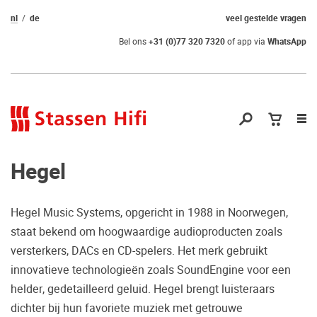
nl
de
veel gestelde vragen
Bel ons
+31 (0)77 320 7320
of app via
WhatsApp
Nav
op
Hegel
Hegel Music Systems, opgericht in 1988 in Noorwegen,
staat bekend om hoogwaardige audioproducten zoals
Nog geen keuze
versterkers, DACs en CD-spelers. Het merk gebruikt
innovatieve technologieën zoals SoundEngine voor een
gemaakt?
helder, gedetailleerd geluid. Hegel brengt luisteraars
Waarom komt u niet bij ons luisteren?
dichter bij hun favoriete muziek met getrouwe
Zo maakt u zeker de juiste keuze.