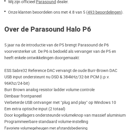
Wij zijn officieel
Parasound
dealer.
Onze klanten beoordelen ons met 4.8 van 5 (
493 beoordelingen
).
Over de Parasound Halo P6
5 jaar na de introductie van de P5 brengt Parasound de P6
voorversterker uit. De P6 is bedoeld als vervanger van de P5 en
heeft enkele ontwikkelingen doorgemaakt:
ESS Sabre32 Reference DAC vervangt de oude Burr-Brown DAC
USB input ondersteunt nu DSD & 384kHz/32-bit PCM (i.p.v.
96Khz/24-bit)
Burr Brown analog resistor ladder volume controle
Dimbaar frontpaneel
Verbeterde USB ontvanger met "plug and play" op Windows 10
Een extra optische input (2 totaal)
Door kogellagers ondersteunde volumeknop van massief aluminium
Programmeerbare standaard volume-instelling
Favoriete volumegeheugen met afstandsbediening