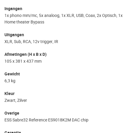
Ingangen
1x phono mm/mc, 5x analoog, 1x XLR, USB, Coax, 2x Optisch, 1x
Home theater Bypass
Uitgangen
XLR, Sub, RCA, 12v trigger, IR
Afmetingen (H x B x D)
105 x 381 x 437 mm
Gewicht
6,3 kg
Kleur
Zwart, Zilver
Overige
ESS Sabre32 Reference ES9018K2M DAC chip
Garantie