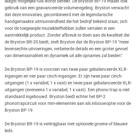
laagst mogelijke ruis wordt bereikt. De Bryston BP-19 maakt ook
gebruik van een geavanceerde volumeregeling. Bryston verwacht
dat deze innovaties, gecombineerd met de legendarische
handgemaakte uitmuntendheid die het bedrijf bekend staat, zich
voor de toegewijde muziekliefhebber zullen vertalen in een
aantrekkelijk product. Zonder afbreuk te doen aan de kwaliteit die
de Bryston BR-20 biedt, stelt Bryston dat de Bryston BP-19 “meer
levensechte uitvoeringen, verbeterde details en een groter gevoel
van dimensionaliteit en dynamiek uit alle opnames zal bieden”.
De Bryston BP-19 is voorzien van twee paar gebalanceerde XLR-
ingangen en vier paar cinch-ingangen. Er zijn twee paar cinch-
uitgangen (1 x variabel, 1 x vast) en twee paar gebalanceerde XLR-
uitgangen (eveneens 1 x variabel, 1 x vast). Een phono-trap is niet
standaard ingebouwd. Bryston biedt echter het BP-2
phonotrapcircuit voor mm-elementen aan als inbouwoptie voor de
Bryston BP-19.
De Bryston BR-19 is verkrijgbaar met optionele groene of blauwe
leds.