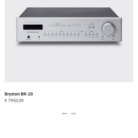
Bryston BR-20
Go
€ 7950,00
€ 