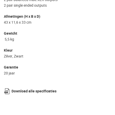
2 pair single ended outputs
Afmetingen (H x B x D)
43 x 11,6 x 33 cm
Gewicht
5,5 kg
Kleur
Zilver, Zwart
Garantie
20 jaar
Download alle specificaties