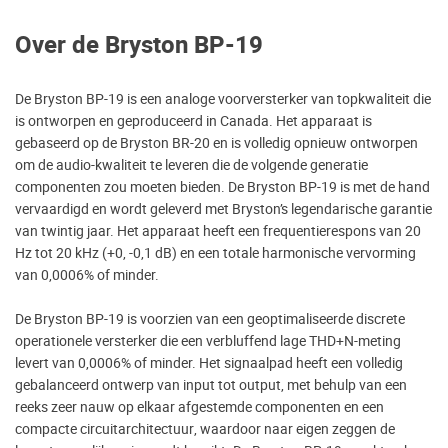
Over de Bryston BP-19
De Bryston BP-19 is een analoge voorversterker van topkwaliteit die
is ontworpen en geproduceerd in Canada. Het apparaat is
gebaseerd op de Bryston BR-20 en is volledig opnieuw ontworpen
om de audio-kwaliteit te leveren die de volgende generatie
componenten zou moeten bieden. De Bryston BP-19 is met de hand
vervaardigd en wordt geleverd met Bryston’s legendarische garantie
van twintig jaar. Het apparaat heeft een frequentierespons van 20
Hz tot 20 kHz (+0, -0,1 dB) en een totale harmonische vervorming
van 0,0006% of minder.
De Bryston BP-19 is voorzien van een geoptimaliseerde discrete
operationele versterker die een verbluffend lage THD+N-meting
levert van 0,0006% of minder. Het signaalpad heeft een volledig
gebalanceerd ontwerp van input tot output, met behulp van een
reeks zeer nauw op elkaar afgestemde componenten en een
compacte circuitarchitectuur, waardoor naar eigen zeggen de