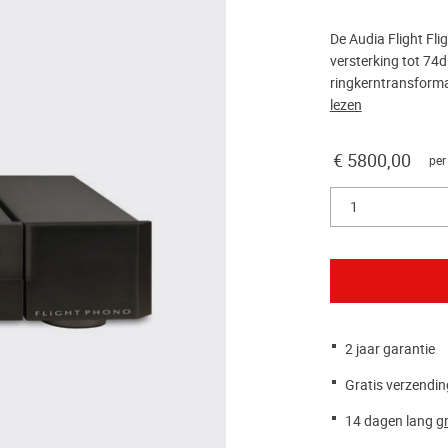
De Audia Flight Fl
versterking tot 74
ringkerntransforma
lezen
€ 5800,00
per
1
2 jaar garantie
Gratis verzendin
14 dagen lang
gr