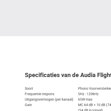
Specificaties van de Audia Flig
Soort
Phono Voorversterke
Frequentie respons
5Hz - 120kHz
Uitgangsvermogen (per kanaal)
65W max
Gain
MC 64 dB + 10 dB (74
(54 dB in totaal)