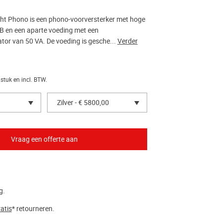
ight Phono is een phono-voorversterker met hoge
dB en een aparte voeding met een
tor van 50 VA. De voeding is gesche...
Verder
 stuk en incl. BTW.
Zilver - € 5800,00
g.
atis
* retourneren.