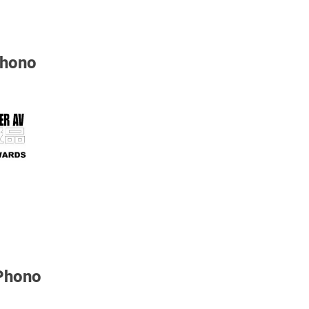
Phono
 Phono