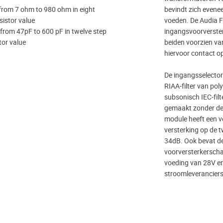
rom 7 ohm to 980 ohm in eight
bevindt zich evene
sistor value
voeden. De Audia F
rom 47pF to 600 pF in twelve step
ingangsvoorverster
tor value
beiden voorzien van
hiervoor contact o
De ingangsselector
RIAA-filter van po
subsonisch IEC-filt
gemaakt zonder de 
module heeft een v
versterking op de t
34dB. Ook bevat de
voorversterkerscha
voeding van 28V en
stroomleveranciers