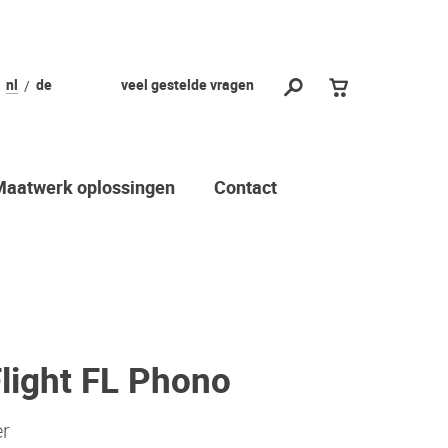
nl
de
veel gestelde vragen
Maatwerk oplossingen
Contact
light FL Phono
er