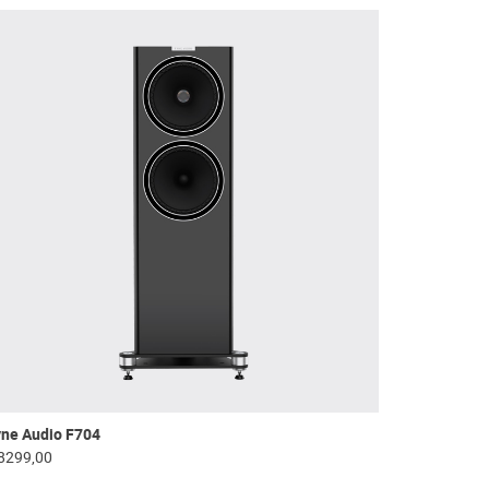
yne Audio F704
8299,00