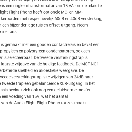
ens een ringkerntransformator van 15 VA, om de relais te
light Flight Phono heeft optionele MC- en MM-
kerborden met respectievelijk 60dB en 40dB versterking,
 een bijzonder lage ruis en offset-uitgang. Neem
p met ons.
 is gemaakt met een gouden contactrelais en bevat een
lypropyleen en polystyreen condensatoren, ook een
er is selecteerbaar. De tweede versterkingstrap is
laatste vrijgave van de huidige feedback. De MCF NG1
erbeterde snelheid en akoestieke weergave. De
weede versterkingstrap is te wijzigen van 24dB naar
 tweede trap een gebalanceerde XLR-uitgang. In het
ssis bevindt zich ook nog een geluidsarme mosfet-
 een voeding van 15V, wat het aantal
 van de Audia Flight Flight Phono tot zes maakt.