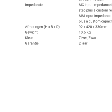
Impedantie
MC input impedance f
step plus a custom re
MM input impedance f
plus a custom capaci
Afmetingen (H x B x D)
92 x 420 x 330mm
Gewicht
10.5 Kg
Kleur
Zilver, Zwart
Garantie
2 jaar