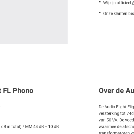
Wij zijn officieel
A
Onze klanten beo
ht FL Phono
Over de Au
r
De Audia Flight Fl
versterking tot 74
van 50 VA. De voed
 dB in total) / MM 44 dB + 10 dB
waarmee de afscher
transformatoren vol