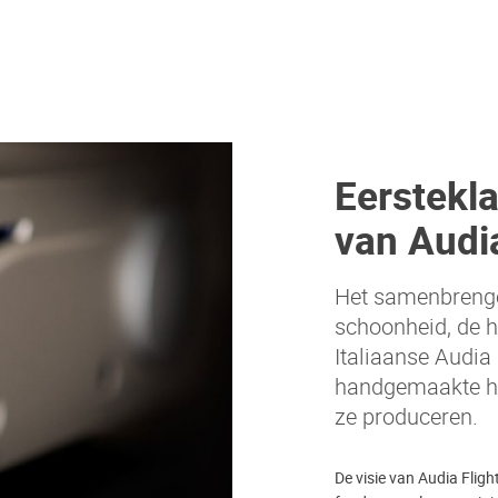
Eerstekl
van Audia
Het samenbrenge
schoonheid, de h
Italiaanse Audia 
handgemaakte h
ze produceren.
De visie van Audia Fligh