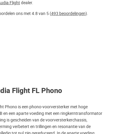
udia Flight
dealer.
ordelen ons met 4.8 van 5 (
493 beoordelingen
).
dia Flight FL Phono
ight Phono is een phono-voorversterker met hoge
dB en een aparte voeding met een ringkerntransformator
ing is gescheiden van de voorversterkerchassis,
ming verbetert en trillingen en resonantie van de
ledig tot nul zijn gereduceerd. In de aparte voeding