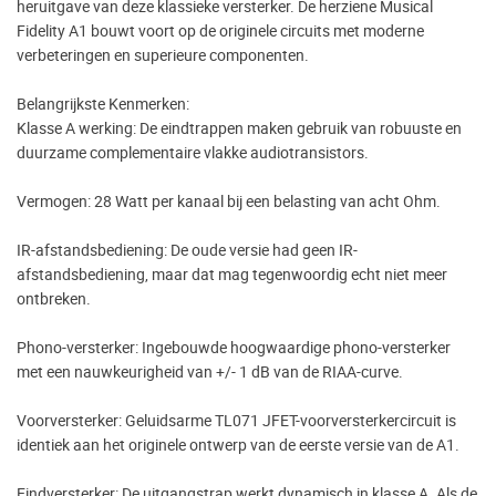
heruitgave van deze klassieke versterker. De herziene Musical
Fidelity A1 bouwt voort op de originele circuits met moderne
verbeteringen en superieure componenten.
Belangrijkste Kenmerken:
Klasse A werking: De eindtrappen maken gebruik van robuuste en
duurzame complementaire vlakke audiotransistors.
Vermogen: 28 Watt per kanaal bij een belasting van acht Ohm.
IR-afstandsbediening: De oude versie had geen IR-
afstandsbediening, maar dat mag tegenwoordig echt niet meer
ontbreken.
Phono-versterker: Ingebouwde hoogwaardige phono-versterker
met een nauwkeurigheid van +/- 1 dB van de RIAA-curve.
Voorversterker: Geluidsarme TL071 JFET-voorversterkercircuit is
identiek aan het originele ontwerp van de eerste versie van de A1.
Eindversterker: De uitgangstrap werkt dynamisch in klasse A. Als de