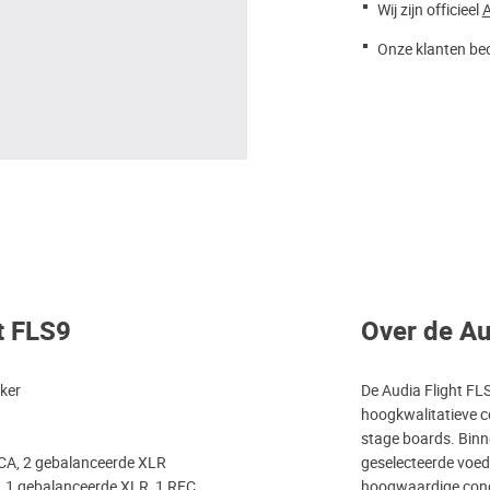
Wij zijn officieel
A
Onze klanten beo
t FLS9
Over de Au
ker
De Audia Flight FLS
hoogkwalitatieve c
stage boards. Binn
CA, 2 gebalanceerde XLR
geselecteerde voedi
 1 gebalanceerde XLR, 1 REC
hoogwaardige cond