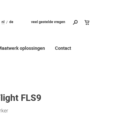
nl
de
veel gestelde vragen
Maatwerk oplossingen
Contact
light FLS9
rker