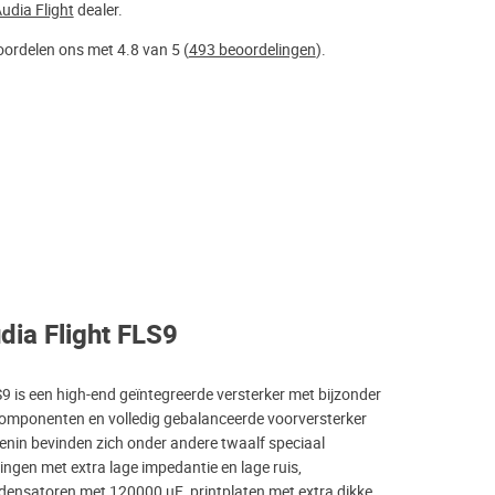
udia Flight
dealer.
ordelen ons met 4.8 van 5 (
493 beoordelingen
).
dia Flight FLS9
9 is een high-end geïntegreerde versterker met bijzonder
omponenten en volledig gebalanceerde voorversterker
enin bevinden zich onder andere twaalf speciaal
ngen met extra lage impedantie en lage ruis,
ensatoren met 120000 uF, printplaten met extra dikke