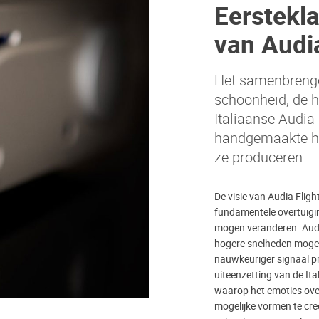
Eerstekl
van Audia
Het samenbrenge
schoonheid, de h
Italiaanse Audia 
handgemaakte h
ze produceren.
De visie van Audia Fligh
fundamentele overtuigin
mogen veranderen. Audi
hogere snelheden mogel
nauwkeuriger signaal pr
uiteenzetting van de It
waarop het emoties ove
mogelijke vormen te creë