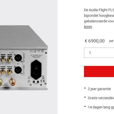
De Audia Flight FLS
bijzonder hoogkwal
gebalanceerde voor
lezen
€ 6900,00
per
1
2 jaar garantie
Gratis verzendin
14 dagen lang
gr