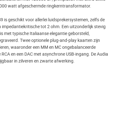
1000 watt afgeschermde ringkerntransformator.
9 is geschikt voor allerlei luidsprekersystemen, zelfs de
n impedantiekritische tot 2 ohm. Een uitzonderlijk stevig
s met typische Italiaanse elegantie geborsteld,
graveerd. Twee optionele plug-and-play kaarten zijn
alleren, waaronder een MM en MC ongebalanceerde
e RCA en een DAC met asynchrone USB-ingang. De Audia
rijgbaar in zilveren en zwarte afwerking.