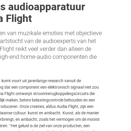
as audioapparatuur
 Flight
n van muzikale emoties met objectieve
artstocht van de audioexperts van het
Flight reikt veel verder dan alleen de
igh-end home-audio componenten die
t komt voort uit jarenlange research vanuit de
g dat een component een elektronisch signaal niet zou
a Flight ontwerpt stroomterugkoppelingscircuits die
ijk maken, betere belastingcontrole behouden en een
oduceren. Onze creaties, aldus Audia Flight, zijn een
aliaanse cultuur: kunst en ambacht. Kunst, als de manier
rbrengt, en ambacht, zoals het vermogen om de mooist
ren. "Het geluid is de ziel van onze producten, een