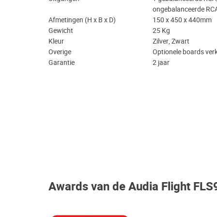
ongebalanceerde RC
Afmetingen (H x B x D)
150 x 450 x 440mm
Gewicht
25 Kg
Kleur
Zilver, Zwart
Overige
Optionele boards verk
Garantie
2 jaar
Awards van de Audia Flight FLS