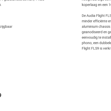
A
koperlaag en een 
De Audia Flight FLS
minder efficiënte e
rijgbaar
aluminium chassis i
geanodiseerd en ge
eenvoudig te inst
phono, een dubbel
Flight FLS9 is verk
9