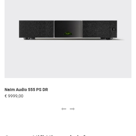
Naim Audio 555 PS DR
Na
€ 9999,00
€ 