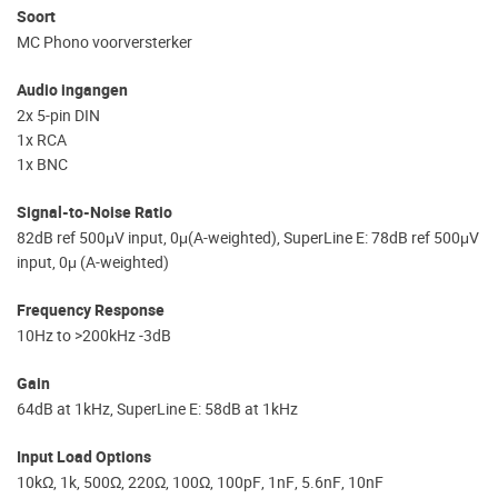
Soort
MC Phono voorversterker
Audio ingangen
2x 5-pin DIN
1x RCA
1x BNC
Signal-to-Noise Ratio
82dB ref 500μV input, 0μ(A-weighted), SuperLine E: 78dB ref 500μV
input, 0μ (A-weighted)
Frequency Response
10Hz to >200kHz -3dB
Gain
64dB at 1kHz, SuperLine E: 58dB at 1kHz
Input Load Options
10kΩ, 1k, 500Ω, 220Ω, 100Ω, 100pF, 1nF, 5.6nF, 10nF