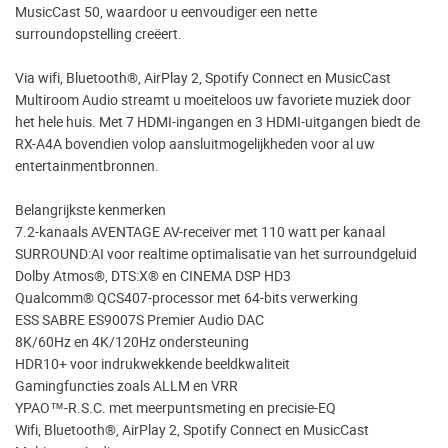
MusicCast 50, waardoor u eenvoudiger een nette
surroundopstelling creëert.
Via wifi, Bluetooth®, AirPlay 2, Spotify Connect en MusicCast
Multiroom Audio streamt u moeiteloos uw favoriete muziek door
het hele huis. Met 7 HDMI-ingangen en 3 HDMI-uitgangen biedt de
RX-A4A bovendien volop aansluitmogelijkheden voor al uw
entertainmentbronnen.
Belangrijkste kenmerken
7.2-kanaals AVENTAGE AV-receiver met 110 watt per kanaal
SURROUND:AI voor realtime optimalisatie van het surroundgeluid
Dolby Atmos®, DTS:X® en CINEMA DSP HD3
Qualcomm® QCS407-processor met 64-bits verwerking
ESS SABRE ES9007S Premier Audio DAC
8K/60Hz en 4K/120Hz ondersteuning
HDR10+ voor indrukwekkende beeldkwaliteit
Gamingfuncties zoals ALLM en VRR
YPAO™-R.S.C. met meerpuntsmeting en precisie-EQ
Wifi, Bluetooth®, AirPlay 2, Spotify Connect en MusicCast