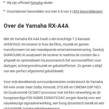
Wij zijn officieel
Yamaha
dealer.
Onze klanten beoordelen ons met 4.8 van 5 (
493 beoordelingen
).
Over de Yamaha RX-A4A
Met de Yamaha RX-A4A haalt u een krachtige 7.2-kanaals
AVENTAGE AV-receiver in huis die films, muziek en games
transformeert tot een meeslepende entertainmentervaring. Dankzij
SURROUND:AI analyseert de receiver in realtime de content die u
afspeelt en optimaliseert hij automatisch het surroundeffect voor
dialogen, achtergrondmuziek en geluidseffecten. Zo geniet u altijd
van een perfect afgestemd geluidsbeeld.
Voor indrukwekkende surroundprestaties ondersteunt de Yamaha
RX-A4A onder meer Dolby Atmos®, DTS:X® en CINEMA DSP HD3.
De Qualcomm® QCS407-processor met 64-bits verwerking en de
hoogwaardige ESS SABRE ES9007S DAC zorgen daarbij voor een
nauwkeurige signaalverwerking, een hoog dynamisch bereik en een
uitzonderlijk zuivere geluidsweergave.