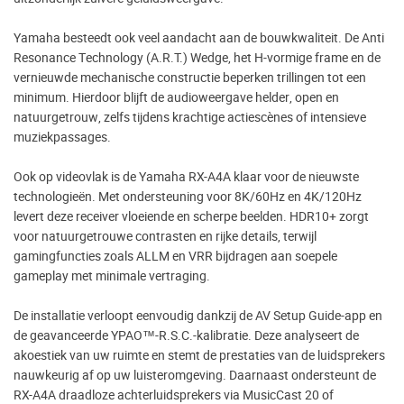
Yamaha besteedt ook veel aandacht aan de bouwkwaliteit. De Anti
Resonance Technology (A.R.T.) Wedge, het H-vormige frame en de
vernieuwde mechanische constructie beperken trillingen tot een
minimum. Hierdoor blijft de audioweergave helder, open en
natuurgetrouw, zelfs tijdens krachtige actiescènes of intensieve
muziekpassages.
Ook op videovlak is de Yamaha RX-A4A klaar voor de nieuwste
technologieën. Met ondersteuning voor 8K/60Hz en 4K/120Hz
levert deze receiver vloeiende en scherpe beelden. HDR10+ zorgt
voor natuurgetrouwe contrasten en rijke details, terwijl
gamingfuncties zoals ALLM en VRR bijdragen aan soepele
gameplay met minimale vertraging.
De installatie verloopt eenvoudig dankzij de AV Setup Guide-app en
de geavanceerde YPAO™-R.S.C.-kalibratie. Deze analyseert de
akoestiek van uw ruimte en stemt de prestaties van de luidsprekers
nauwkeurig af op uw luisteromgeving. Daarnaast ondersteunt de
RX-A4A draadloze achterluidsprekers via MusicCast 20 of