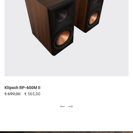
Klipsch RP-600M II
Kl
€ 699,00
€ 565,00
€ 