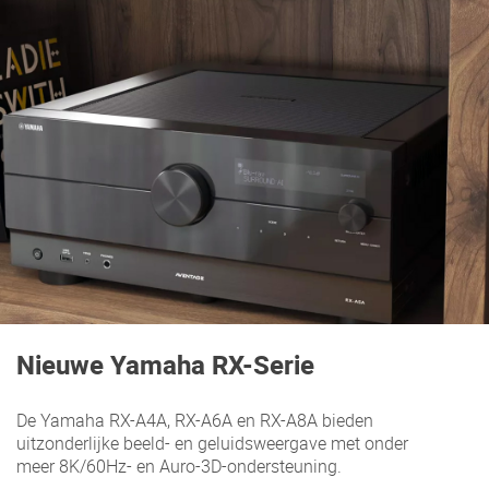
Nieuwe Yamaha RX-Serie
De Yamaha RX-A4A, RX-A6A en RX-A8A bieden
uitzonderlijke beeld- en geluidsweergave met onder
meer 8K/60Hz- en Auro-3D-ondersteuning.