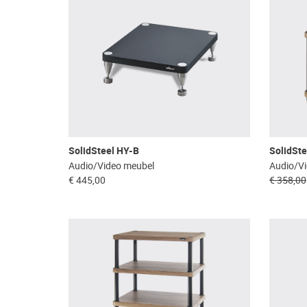
SolidSteel HY-B
SolidSte
Audio/Video meubel
Audio/V
€ 445,00
€ 358,00