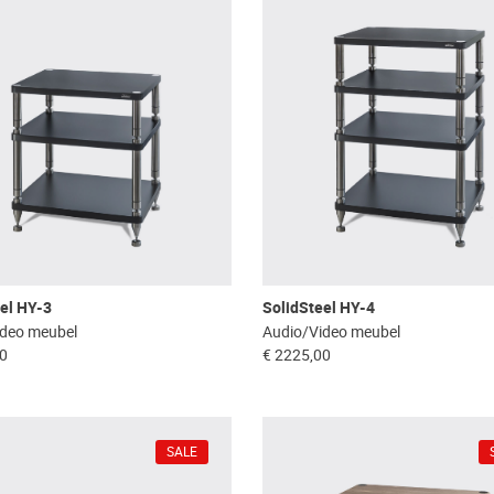
el HY-3
SolidSteel HY-4
ideo meubel
Audio/Video meubel
00
€ 2225,00
SALE