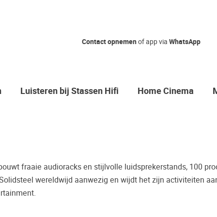
Nog geen ke
Contact opnemen
of app via
WhatsApp
Waarom komt u niet bij o
Zo maakt u zeker de juis
n
Luisteren bij Stassen Hifi
Home Cinema
Vaak worden er producten gekocht
bijvoorbeeld een review.
Helaas blijkt dat velen spijt hebbe
toch anders is dan wat er geadvisee
mogelijkheid om de door u gewenst
 bouwt fraaie audioracks en stijlvolle luidsprekerstands, 100 pr
Palazzo luisterkasteel te beluistere
 Solidsteel wereldwijd aanwezig en wijdt het zijn activiteiten aa
Maak een luisterafspraak.
rtainment.