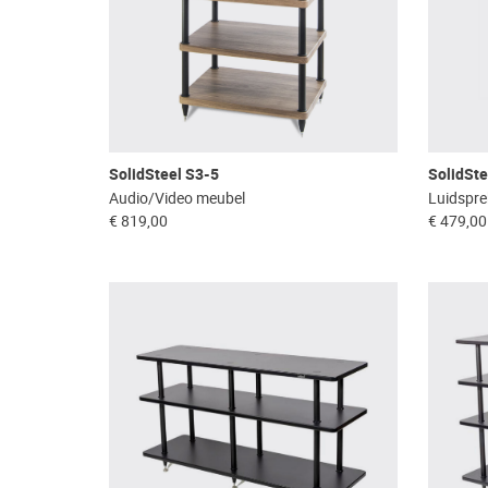
SolidSteel S3-5
SolidSte
Audio/Video meubel
Luidspre
€ 819,00
€ 479,00