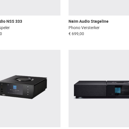
dio NSS 333
Naim Audio Stageline
peler
Phono Versterker
00
€ 699,00