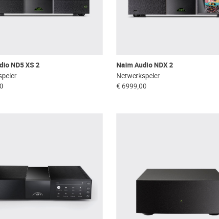
dio ND5 XS 2
Naim Audio NDX 2
peler
Netwerkspeler
00
€ 6999,00