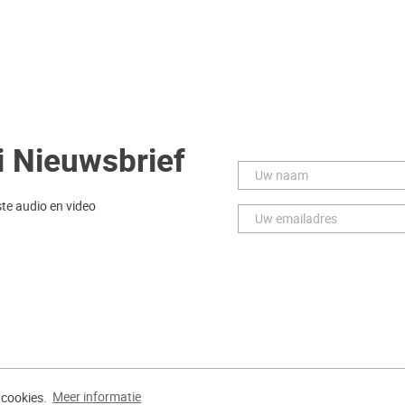
i Nieuwsbrief
ste audio en video
ivacy Policy
Herroeping van uw bestelling
 cookies.
Meer informatie