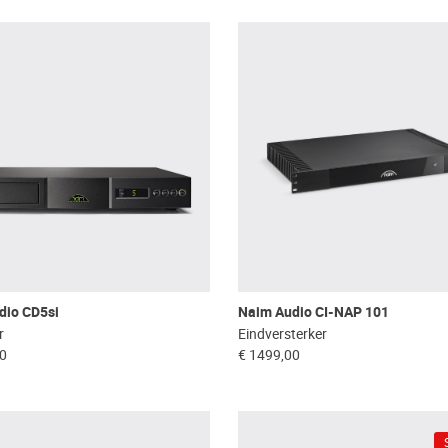
dio CD5si
Naim Audio CI-NAP 101
r
Eindversterker
00
€ 1499,00