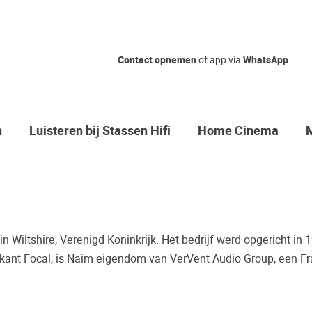
Nog geen ke
Contact opnemen
of app via
WhatsApp
Waarom komt u niet bij o
Zo maakt u zeker de juis
n
Luisteren bij Stassen Hifi
Home Cinema
Vaak worden er producten gekocht
bijvoorbeeld een review.
Helaas blijkt dat velen spijt hebbe
toch anders is dan wat er geadvisee
mogelijkheid om de door u gewenst
in Wiltshire, Verenigd Koninkrijk. Het bedrijf werd opgericht in 
Palazzo luisterkasteel te beluistere
ikant Focal, is Naim eigendom van VerVent Audio Group, een Fra
Maak een luisterafspraak.