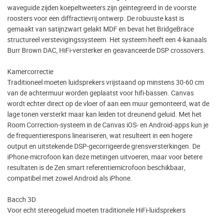
waveguide zijden koepeltweeters zijn geïntegreerd in de voorste
roosters voor een diffractievrij ontwerp. De robuuste kast is
gemaakt van satijnzwart gelakt MDF en bevat het BridgeBrace
structureel verstevigingssysteem. Het systeem heeft een 4-kanaals
Burr Brown DAC, HiFi-versterker en geavanceerde DSP crossovers.
Kamercorrectie
Traditioneel moeten luidsprekers vrijstaand op minstens 30-60 cm
van de achtermuur worden geplaatst voor hifi-bassen. Canvas
wordt echter direct op de vloer of aan een muur gemonteerd, wat de
lage tonen versterkt maar kan leiden tot dreunend geluid. Met het
Room Correction-systeem in de Canvas iOS- en Android-apps kun je
de frequentierespons lineariseren, wat resulteert in een hogere
output en uitstekende DSP-gecorrigeerde grensversterkingen. De
iPhone-microfoon kan deze metingen uitvoeren, maar voor betere
resultaten is de Zen smart referentiemicrofoon beschikbaar,
compatibel met zowel Android als iPhone.
Bacch 3D
Voor echt stereogeluid moeten traditionele HiFi-luidsprekers