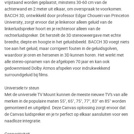
vrijstaand worden geplaatst, minstens 30-60 cm van de
achterwand en 2 meter uit elkaar, om overspraak te voorkomen.
BACCH 3D, ontwikkeld door professor Edgar Choueiri van Princeton
University, zorgt ervoor dat je linkeroor alleen geluid van de
linkerluidspreker hoort en je rechteroor alleen van de
rechterluidspreker. Dit herstelt de 3D stereoweergave met echte
breedte, diepte en hoogte in het geluidsbeeld. BACCH 3D voegt niets
toe aan het geluid, maar corrigeert fouten in de geluidsgolven,
waardoor je oren en hersenen in 3D kunnen horen. Het werkt met
alle stereo-opnamen van de afgelopen 70 jaar en kan ook
gedownmixed Dolby Atmos afspelen voor indrukwekkend
surroundgeluid bij films.
Universele tv steun
Met de universele TV Mount kunnen de meeste nieuwe TV’s van alle
merken in de populaire maten 55", 65", 75", 77", 83" en 85" worden
gemonteerd en uitgelijnd. Deze Canvas oplossing zorgt ervoor dat
de Canvas luidspreker en je tv perfect op elkaar aansluiten voor een
naadloze integratie.
Connectiviteit