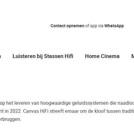
Nog geen ke
Contact opnemen
of app via
WhatsApp
Waarom komt u niet bij o
Zo maakt u zeker de juis
n
Luisteren bij Stassen Hifi
Home Cinema
Vaak worden er producten gekocht
bijvoorbeeld een review.
Helaas blijkt dat velen spijt hebbe
toch anders is dan wat er geadvisee
mogelijkheid om de door u gewenst
ht op het leveren van hoogwaardige geluidssystemen die naadlo
Palazzo luisterkasteel te beluistere
t in 2022. Canvas HiFi streeft ernaar om de kloof tussen traditi
Maak een luisterafspraak.
erbruggen.