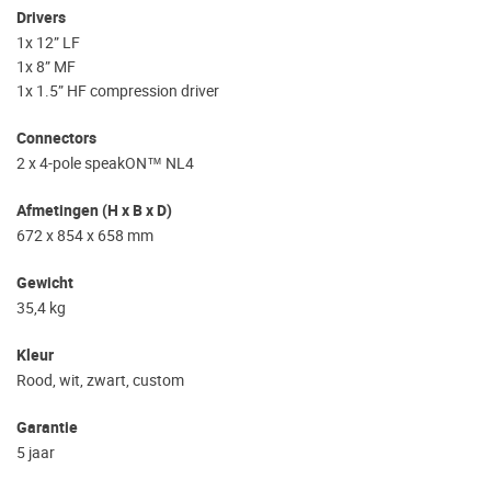
Drivers
1x 12” LF
1x 8” MF
1x 1.5” HF compression driver
Connectors
2 x 4-pole speakON™ NL4
Afmetingen (H x B x D)
672 x 854 x 658 mm
Gewicht
35,4 kg
Kleur
Rood, wit, zwart, custom
Garantie
5 jaar