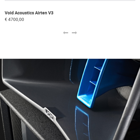
Void Acoustics Airten V3
Vo
€ 4700,00
€ 