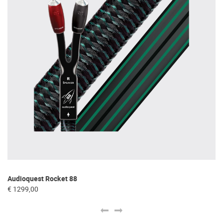
Audioquest Rocket 88
Re
€ 1299,00
€ 