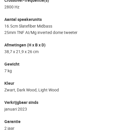
Crossover-frequentie(s)
2800 Hz
Aantal speakerunits
16.5cm Slatefiber Midbass
25mm TNF AI/Mg inverted dome tweeter
Afmetingen (H x B x D)
38,7 x 21,9 x 26 cm
Gewicht
7 kg
Kleur
Zwart, Dark Wood, Light Wood
Verkrijgbaar sinds
januari 2023
Garantie
2 jaar