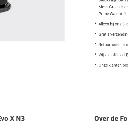
Black High Glos
Moss Green High
Prime Walnut: 1
Alleen bij ons 5 j
Gratis verzendin
Retourneren bin
Wij zijn officieel
F
Onze klanten beo
Evo X N3
Over de Fo