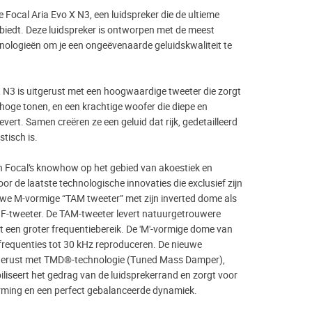
Focal Aria Evo X N3, een luidspreker die de ultieme
 biedt. Deze luidspreker is ontworpen met de meest
ologieën om je een ongeëvenaarde geluidskwaliteit te
X N3 is uitgerust met een hoogwaardige tweeter die zorgt
 hoge tonen, en een krachtige woofer die diepe en
vert. Samen creëren ze een geluid dat rijk, gedetailleerd
stisch is.
an Focal’s knowhow op het gebied van akoestiek en
or de laatste technologische innovaties die exclusief zijn
uwe M-vormige “TAM tweeter” met zijn inverted dome als
F-tweeter. De TAM-tweeter levert natuurgetrouwere
t een groter frequentiebereik. De 'M'-vormige dome van
frequenties tot 30 kHz reproduceren. De nieuwe
tgerust met TMD®-technologie (Tuned Mass Damper),
iliseert het gedrag van de luidsprekerrand en zorgt voor
ming en een perfect gebalanceerde dynamiek.