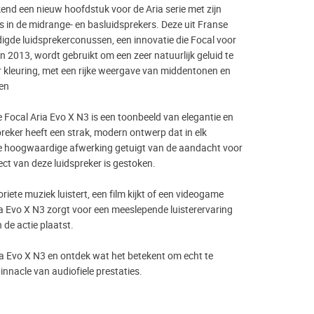
end een nieuw hoofdstuk voor de Aria serie met zijn
s in de midrange- en basluidsprekers. Deze uit Franse
digde luidsprekerconussen, een innovatie die Focal voor
in 2013, wordt gebruikt om een zeer natuurlijk geluid te
 kleuring, met een rijke weergave van middentonen en
en
 Focal Aria Evo X N3 is een toonbeeld van elegantie en
spreker heeft een strak, modern ontwerp dat in elk
 de hoogwaardige afwerking getuigt van de aandacht voor
pect van deze luidspreker is gestoken.
oriete muziek luistert, een film kijkt of een videogame
ia Evo X N3 zorgt voor een meeslepende luisterervaring
n de actie plaatst.
ia Evo X N3 en ontdek wat het betekent om echt te
 pinnacle van audiofiele prestaties.