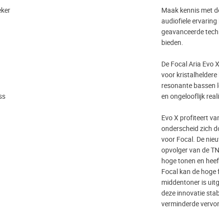
eker
Maak kennis met de 
audiofiele ervaring
geavanceerde techn
bieden.
De Focal Aria Evo 
voor kristalheldere
resonante bassen le
ss
en ongelooflijk reali
Evo X profiteert v
onderscheid zich do
voor Focal. De nie
opvolger van de TN
hoge tonen en heef
Focal kan de hoge 
middentoner is ui
deze innovatie stab
verminderde vervor