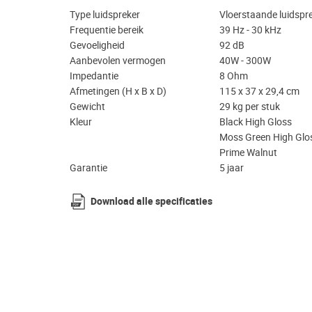
Type luidspreker
Vloerstaande luidspr
Frequentie bereik
39 Hz - 30 kHz
Gevoeligheid
92 dB
Aanbevolen vermogen
40W - 300W
Impedantie
8 Ohm
Afmetingen (H x B x D)
115 x 37 x 29,4 cm
Gewicht
29 kg per stuk
Kleur
Black High Gloss
Moss Green High Glo
Prime Walnut
Garantie
5 jaar
Download alle specificaties