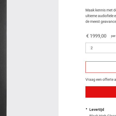
Maak kennis met de 
ultieme audiofiele 
de meest geavancee
€ 1999,00
per
2
Vraag een offerte a
Levertijd