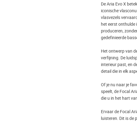
De Aria Evo X betek
iconische vlasconu
vlasvezels vervaar
het eerst onthulde 
produceren, zonder
gedefinieerde bass
Het ontwerp van de
verfijning. De luid
interieur past, en
detail die in elk as
Of je nu naar je fav
speelt, de Focal Ar
die u in het hart va
Ervaar de Focal Ar
luisteren. Dit is de