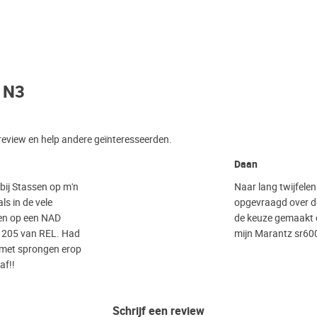
X N3
 review en help andere geïnteresseerden.
Daan
 bij Stassen op m'n
Naar lang twijfele
ls in de vele
opgevraagd over de
ten op een NAD
de keuze gemaakt o
1205 van REL. Had
mijn Marantz sr60
 met sprongen erop
af!!
Schrijf een review