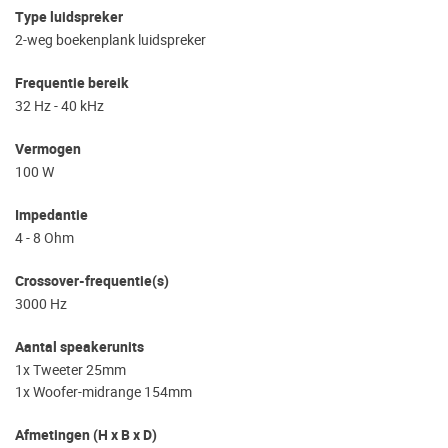
Type luidspreker
2-weg boekenplank luidspreker
Frequentie bereik
32 Hz - 40 kHz
Vermogen
100 W
Impedantie
4 - 8 Ohm
Crossover-frequentie(s)
3000 Hz
Aantal speakerunits
1x Tweeter 25mm
1x Woofer-midrange 154mm
Afmetingen (H x B x D)