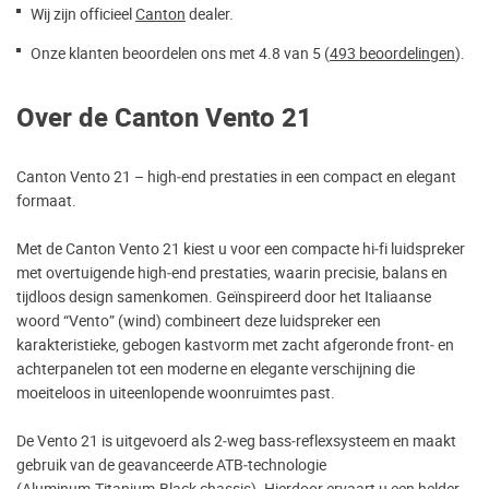
Wij zijn officieel
Canton
dealer.
Onze klanten beoordelen ons met 4.8 van 5 (
493 beoordelingen
).
Over de Canton Vento 21
Canton Vento 21 – high‑end prestaties in een compact en elegant
formaat.
Met de Canton Vento 21 kiest u voor een compacte hi‑fi luidspreker
met overtuigende high‑end prestaties, waarin precisie, balans en
tijdloos design samenkomen. Geïnspireerd door het Italiaanse
woord “Vento” (wind) combineert deze luidspreker een
karakteristieke, gebogen kastvorm met zacht afgeronde front‑ en
achterpanelen tot een moderne en elegante verschijning die
moeiteloos in uiteenlopende woonruimtes past.
De Vento 21 is uitgevoerd als 2‑weg bass‑reflexsysteem en maakt
gebruik van de geavanceerde ATB‑technologie
(Aluminum‑Titanium‑Black chassis). Hierdoor ervaart u een helder,