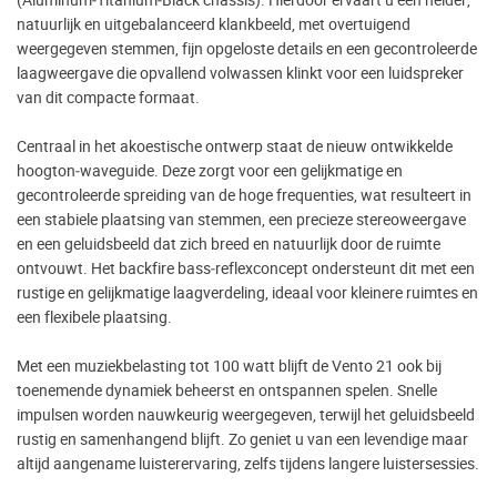
natuurlijk en uitgebalanceerd klankbeeld, met overtuigend
weergegeven stemmen, fijn opgeloste details en een gecontroleerde
laagweergave die opvallend volwassen klinkt voor een luidspreker
van dit compacte formaat.
Centraal in het akoestische ontwerp staat de nieuw ontwikkelde
hoogton‑waveguide. Deze zorgt voor een gelijkmatige en
gecontroleerde spreiding van de hoge frequenties, wat resulteert in
een stabiele plaatsing van stemmen, een precieze stereoweergave
en een geluidsbeeld dat zich breed en natuurlijk door de ruimte
ontvouwt. Het backfire bass‑reflexconcept ondersteunt dit met een
rustige en gelijkmatige laagverdeling, ideaal voor kleinere ruimtes en
een flexibele plaatsing.
Met een muziekbelasting tot 100 watt blijft de Vento 21 ook bij
toenemende dynamiek beheerst en ontspannen spelen. Snelle
impulsen worden nauwkeurig weergegeven, terwijl het geluidsbeeld
rustig en samenhangend blijft. Zo geniet u van een levendige maar
altijd aangename luisterervaring, zelfs tijdens langere luistersessies.