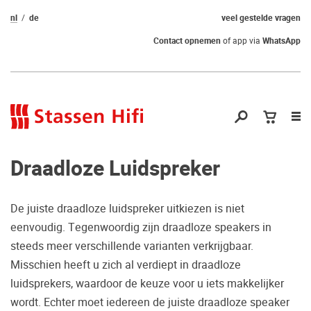
nl
de
veel gestelde vragen
Contact opnemen
of app via
WhatsApp
Nav
op
Draadloze Luidspreker
De juiste draadloze luidspreker uitkiezen is niet
eenvoudig. Tegenwoordig zijn draadloze speakers in
Nog geen keuze
steeds meer verschillende varianten verkrijgbaar.
Misschien heeft u zich al verdiept in draadloze
gemaakt?
luidsprekers, waardoor de keuze voor u iets makkelijker
Waarom komt u niet bij ons luisteren?
wordt. Echter moet iedereen de juiste draadloze speaker
Zo maakt u zeker de juiste keuze.