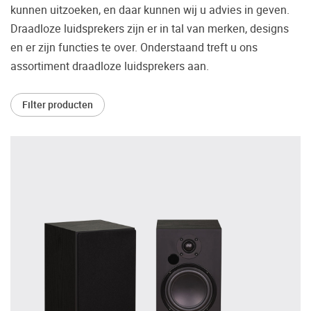
kunnen uitzoeken, en daar kunnen wij u advies in geven.
Vaak worden er producten gekocht op
Draadloze luidsprekers zijn er in tal van merken, designs
aanraden van derden of bijvoorbeeld een
en er zijn functies te over. Onderstaand treft u ons
review.
assortiment draadloze luidsprekers aan.
Helaas blijkt dat velen spijt hebben van hun
beslissing en hun smaak toch anders is dan
wat er geadviseerd is. Daarom bieden wij u
Filter producten
de mogelijkheid om de door u gewenste
apparatuur vooraf in ons Palazzo
luisterkasteel te beluisteren.
Maak een luisterafspraak.