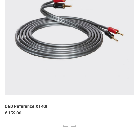
Y
QED Reference XT40i
€ 
€ 159,00