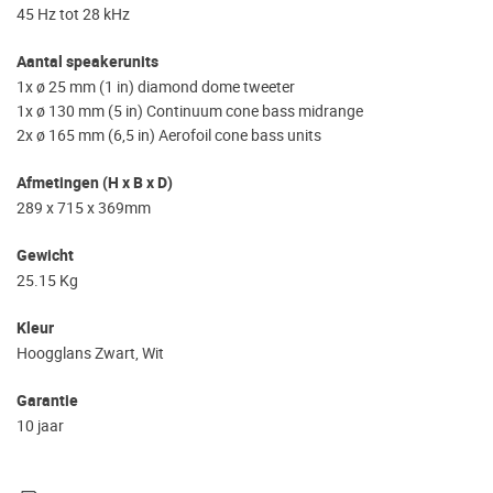
45 Hz tot 28 kHz
Aantal speakerunits
1x ø 25 mm (1 in) diamond dome tweeter
1x ø 130 mm (5 in) Continuum cone bass midrange
2x ø 165 mm (6,5 in) Aerofoil cone bass units
Afmetingen (H x B x D)
289 x 715 x 369mm
Gewicht
25.15 Kg
Kleur
Hoogglans Zwart, Wit
Garantie
10 jaar