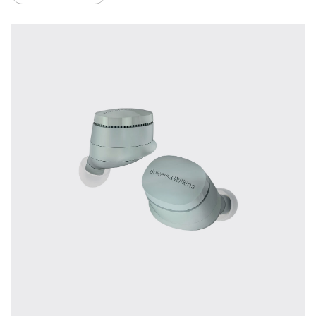
Vaak worden er producten gekocht op
aanraden van derden of bijvoorbeeld een
review.
Helaas blijkt dat velen spijt hebben van hun
beslissing en hun smaak toch anders is dan
wat er geadviseerd is. Daarom bieden wij u
de mogelijkheid om de door u gewenste
apparatuur vooraf in ons Palazzo
luisterkasteel te beluisteren.
Maak een luisterafspraak.