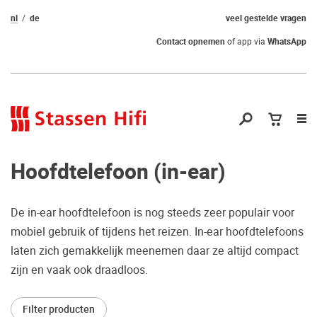
nl
de
veel gestelde vragen
Contact opnemen
of app via
WhatsApp
Nav
op
Hoofdtelefoon (in-ear)
De in-ear hoofdtelefoon is nog steeds zeer populair voor
mobiel gebruik of tijdens het reizen. In-ear hoofdtelefoons
Nog geen keuze
laten zich gemakkelijk meenemen daar ze altijd compact
zijn en vaak ook draadloos.
gemaakt?
Waarom komt u niet bij ons luisteren?
Filter producten
Zo maakt u zeker de juiste keuze.